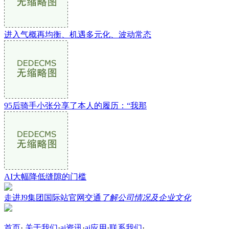
进入气概再均衡、机遇多元化、波动常态
95后骑手小张分享了本人的履历：“我那
AI大幅降低缝隙的门槛
走进J9集团国际站官网交通
了解公司情况及企业文化
首页
·
关于我们
·
ai资讯
·
ai应用
·
联系我们
·