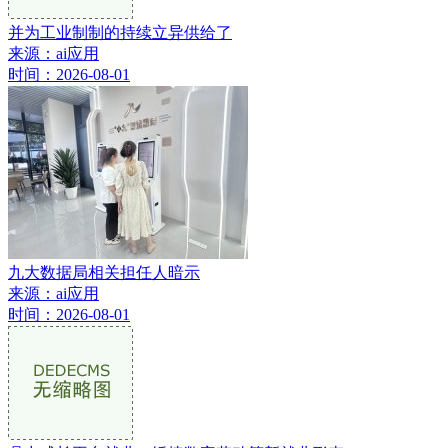
并为工业制制的持续立异供给了
来源：ai应用
时间：2026-08-01
九大数据局相关担任人暗示
来源：ai应用
时间：2026-08-01