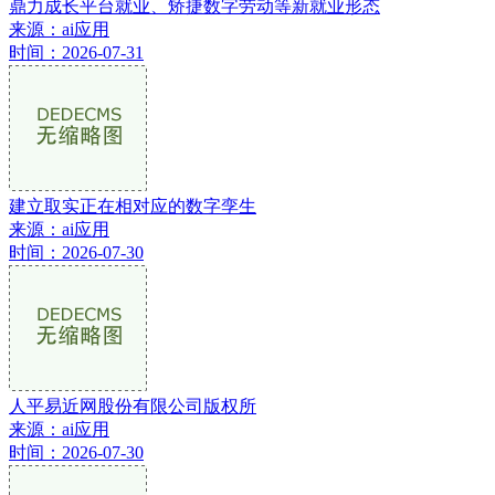
鼎力成长平台就业、矫捷数字劳动等新就业形态
来源：ai应用
时间：2026-07-31
建立取实正在相对应的数字孪生
来源：ai应用
时间：2026-07-30
人平易近网股份有限公司版权所
来源：ai应用
时间：2026-07-30