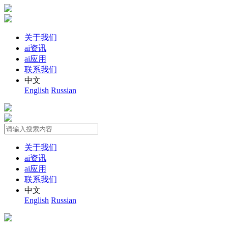
关于我们
ai资讯
ai应用
联系我们
中文
English
Russian
关于我们
ai资讯
ai应用
联系我们
中文
English
Russian