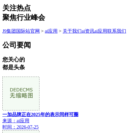
关注热点
聚焦行业峰会
J9集团国际站官网
>
ai应用
>
关于我们
ai资讯
ai应用
联系我们
公司要闻
您关心的
都是头条
一加品牌正在2025年的表示同样可圈
来源：ai应用
时间：2026-07-25