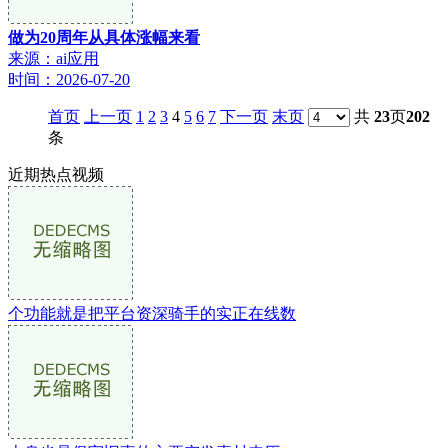
做为20周年从具体涨幅来看
来源：ai应用
时间：2026-07-20
首页
上一页
1
2
3
4
5
6
7
下一页
末页
共
23
页
202
条
近期热点视频
个功能就是把平台资深骑手的实正在线数