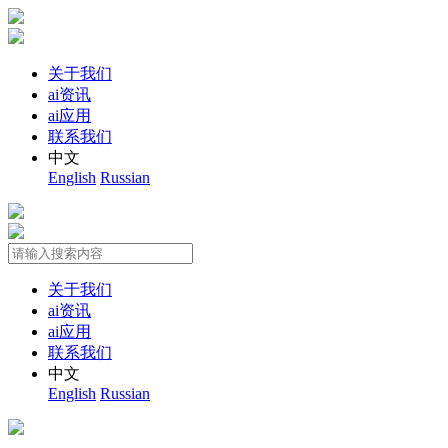
关于我们
ai资讯
ai应用
联系我们
中文
English
Russian
关于我们
ai资讯
ai应用
联系我们
中文
English
Russian