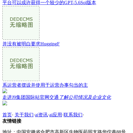
平台可以或许获得一个较少的GPT-5.6Sol版本
并没有被明白要求HuggingF
系运营者摆设并使用于运营办事勾当的主
走进J9集团国际站官网交通
了解公司情况及企业文化
首页
·
关于我们
·
ai资讯
·
ai应用
·
联系我们
·
友情链接
地址：中国安徽省合肥市高新区生物医药园支路华佗巷88号