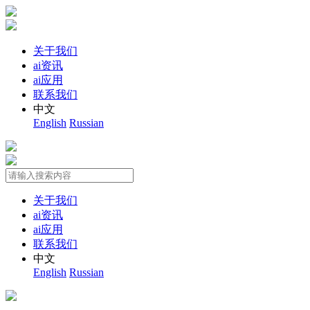
关于我们
ai资讯
ai应用
联系我们
中文
English
Russian
关于我们
ai资讯
ai应用
联系我们
中文
English
Russian