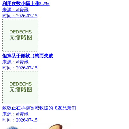
利用次数小幅上涨5.2%
来源：ai资讯
时间：2026-07-15
但掉队于微软（构而失败
来源：ai资讯
时间：2026-07-15
致敬正在承德宽城救援的飞友兄弟们
来源：ai资讯
时间：2026-07-15