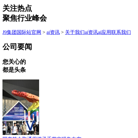
关注热点
聚焦行业峰会
J9集团国际站官网
>
ai资讯
>
关于我们
ai资讯
ai应用
联系我们
公司要闻
您关心的
都是头条