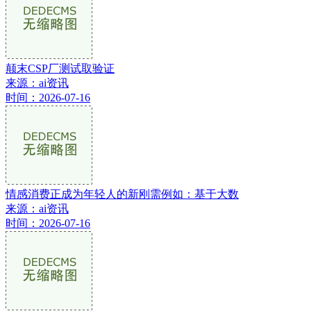
颠末CSP厂测试取验证
来源：ai资讯
时间：2026-07-16
情感消费正成为年轻人的新刚需例如：基于大数
来源：ai资讯
时间：2026-07-16