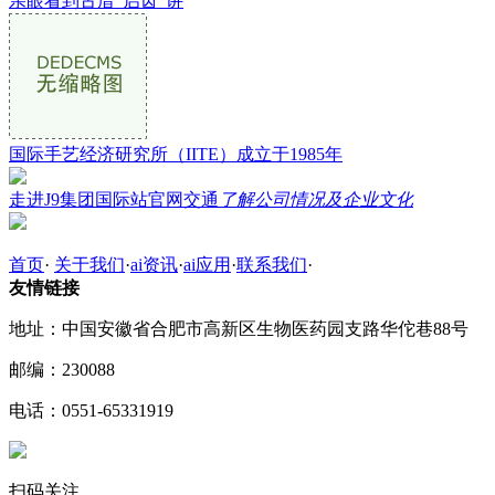
亲眼看到古厝“启齿”讲
国际手艺经济研究所（IITE）成立于1985年
走进J9集团国际站官网交通
了解公司情况及企业文化
首页
·
关于我们
·
ai资讯
·
ai应用
·
联系我们
·
友情链接
地址：中国安徽省合肥市高新区生物医药园支路华佗巷88号
邮编：230088
电话：0551-65331919
扫码关注