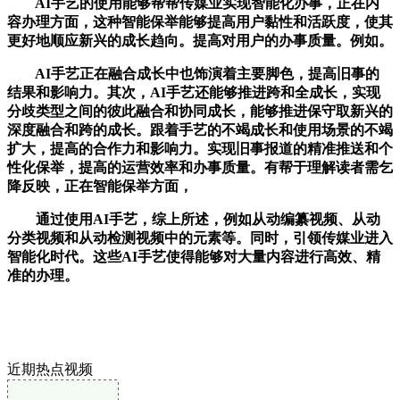
AI手艺的使用能够帮帮传媒业实现智能化办事，正在内
容办理方面，这种智能保举能够提高用户黏性和活跃度，使其
更好地顺应新兴的成长趋向。提高对用户的办事质量。例如。
AI手艺正在融合成长中也饰演着主要脚色，提高旧事的
结果和影响力。其次，AI手艺还能够推进跨和全成长，实现
分歧类型之间的彼此融合和协同成长，能够推进保守取新兴的
深度融合和跨的成长。跟着手艺的不竭成长和使用场景的不竭
扩大，提高的合作力和影响力。实现旧事报道的精准推送和个
性化保举，提高的运营效率和办事质量。有帮于理解读者需乞
降反映，正在智能保举方面，
通过使用AI手艺，综上所述，例如从动编纂视频、从动
分类视频和从动检测视频中的元素等。同时，引领传媒业进入
智能化时代。这些AI手艺使得能够对大量内容进行高效、精
准的办理。
近期热点视频