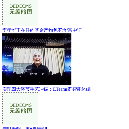
李孝华正在任的基金产物包罗:华富中证
实现四大环节手艺冲破：ETeams群智能体编