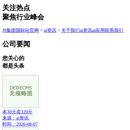
关注热点
聚焦行业峰会
J9集团国际站官网
>
ai资讯
>
关于我们
ai资讯
ai应用
联系我们
公司要闻
您关心的
都是头条
本30元卖320元
来源：ai资讯
时间：2026-08-07