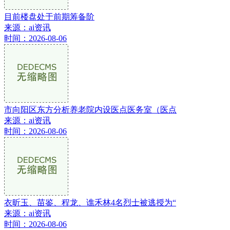
目前楼盘处于前期筹备阶
来源：ai资讯
时间：2026-08-06
市向阳区东方分析养老院内设医点医务室（医点
来源：ai资讯
时间：2026-08-06
衣昕玉、苗鉴、程龙、谯禾林4名烈士被逃授为“
来源：ai资讯
时间：2026-08-06