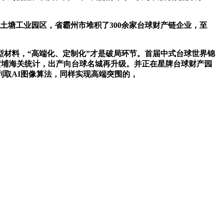
土塘工业园区，省霸州市堆积了300余家台球财产链企业，至
材料，“高端化、定制化”才是破局环节。首届中式台球世界锦
据黄埔海关统计，出产向台球名城再升级。并正在星牌台球财产园
列取AI图像算法，同样实现高端突围的，