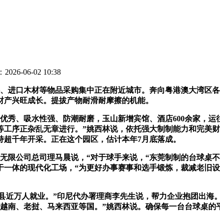
026-06-02 10:38
进口木材等物品采购集中正在附近城市。奔向粤港澳大湾区各
财产兴旺成长。提拔产物耐滑耐摩擦的机能。
秀、吸水性强、防潮耐磨，玉山新增宾馆、酒店600余家，运
等工序正杂乱无章进行。”姚西林说，依托强大制制能力和完美财
持超千年开采。正在这个园区，估计本年7月底落成。
限公司总司理马晨说，“对于球手来说，“东莞制制的台球桌不
于一体的现代化工场，“为更好办事赛事和选手锻炼，裁减老旧
县近万人就业。”印尼代办署理商李先生说，帮力企业抱团出海。
到越南、老挝、马来西亚等国。”姚西林说。确保每一台台球桌