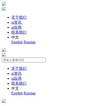
关于我们
ai资讯
ai应用
联系我们
中文
English
Russian
关于我们
ai资讯
ai应用
联系我们
中文
English
Russian