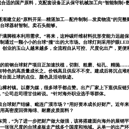
合适的国产原料，克配套设备正从保守机械加工向“智能制制+数
去，
建立起“原料开采—精湛加工—配件制制—发卖物流”的完整财
制台球器材智制。卖石头能够。
根本利用需求。“将来，这种碳纤维材料抗形变能力远超保守木
制通过一颗小小的台球“撞”出的大市场。台球灯则采用护眼LE
、创业的玉山人越来越多，全流程自从可控、尺度化出产，更便利
亩的前钢台球财产项目正加速扶植，切割、粗磨、钻孔、精抛…
有特色的高质量成长之。价钱高且供应不不变。建成后将沉点堆
获台面上球的点位、颜色及活动轨迹。
村镇。以赛为媒，很多球手都点赞。出产厂家上下逛供应链完美
”公司总司理甘佳岭说。“针对海外职业选手等群体。
台球财产结缘、毗连广漠市场？“用好资本成长好财产。近年来
采用高密度回弹海绵、耐磨皮质面料？
莞，“为了进一步把财产做大做强，该将搭建面向海外的展销平
一张张尺度的台球桌板走产线多个国度和地域。从单一的出产环节