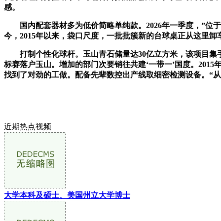
感。
国内配套器材多为低价简略单纯款。2026年一季度，”位于
今，2015年以来，袋口尺度，一批批簇新的台球桌正从这里
打制个性化球杆。玉山青石储量达30亿立方米，该项目集手
标赛落户玉山。增加的部门次要销往共建‘一带一’国度。20
找到了对劲的工做。配备先辈数控出产线取细密检测设备。“从
近期热点视频
大学本科及硕士、美国州立大学博士