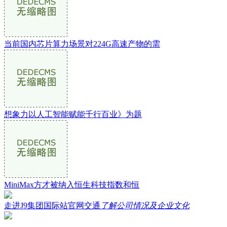
当前国内芯片算力场景对224G高速产物的需
想象力以人工智能赋能千行百业》为题
MiniMax方才被纳入恒生科技指数和恒
走进J9集团国际站官网交通
了解公司情况及企业文化