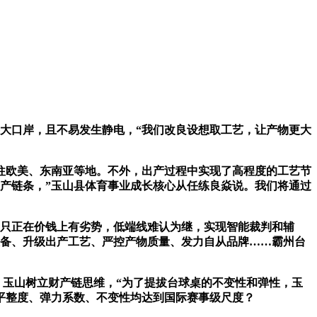
大口岸，且不易发生静电，“我们改良设想取工艺，让产物更大
往欧美、东南亚等地。不外，出产过程中实现了高程度的工艺节
产链条，”玉山县体育事业成长核心从任练良焱说。我们将通过
只正在价钱上有劣势，低端线难认为继，实现智能裁判和辅
设备、升级出产工艺、严控产物质量、发力自从品牌……霸州台
玉山树立财产链思维，“为了提拔台球桌的不变性和弹性，玉
的平整度、弹力系数、不变性均达到国际赛事级尺度？