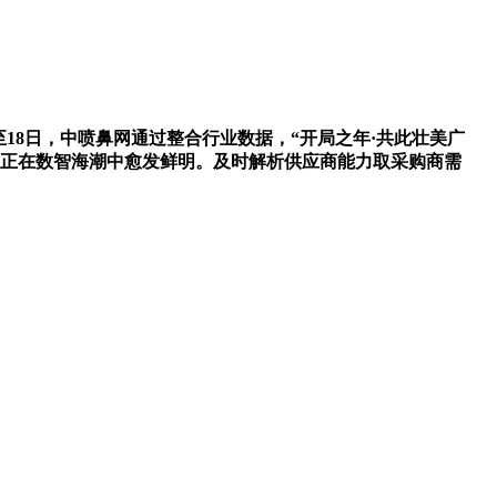
日至18日，中喷鼻网通过整合行业数据，“开局之年·共此壮美广
刺正在数智海潮中愈发鲜明。及时解析供应商能力取采购商需