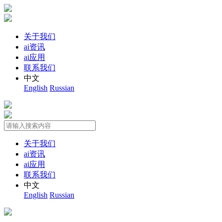
关于我们
ai资讯
ai应用
联系我们
中文
English
Russian
关于我们
ai资讯
ai应用
联系我们
中文
English
Russian