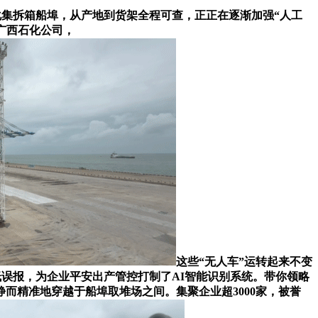
化集拆箱船埠，从产地到货架全程可查，正正在逐渐加强“人工
广西石化公司，
这些“无人车”运转起来不变
低误报，为企业平安出产管控打制了AI智能识别系统。带你领略
而精准地穿越于船埠取堆场之间。集聚企业超3000家，被誉