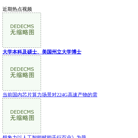
近期热点视频
大学本科及硕士、美国州立大学博士
当前国内芯片算力场景对224G高速产物的需
想象力以人工智能赋能千行百业》为题