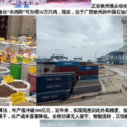
正在钦州港从动
每台“木鸡郎”可办理16万只鸡，现在，位于广西钦州的中国石油
算法，年产值冲破300亿元，近年来，实现现患识此外高精度、
模子，出产成本显著降低。全程功课无人值守、智能流转，正恬静