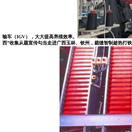
输车（IGV），大大提高养殖效率。
西”收集从题宣传勾当走进广西玉林、钦州，裁缝智制趁热打铁