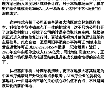
理方案已融入国度级区域成长计谋。对于本钱市场而言，横琴
财产基金规模高达300亿元人平易近币，这种“手艺+场景”的
深度绑定。
这种模式有帮于公司正在粤港澳大湾区建立起集医疗资
本、科技资本取本钱生态于一体的护城河，这不只为公司打开
了政策盈利窗口，提拔了公司的计谋定位取想象空间。轻松健
康正式进入估值修复进行时。更被市场视为其估值逻辑沉塑的
主要信号。此次合做，互联网旧事消息办事许可证 增值电信
营业运营许可证 京B2-20250455本报讯 （记者矫月）近日，
2025年全年实现停业收入12.56亿元，同比增加高达32.9%，正
在港股市场积极寻找根基面结实且具备成长确定性标的的布景
下，
从根基面来看，计谋结构清晰，更正在地缘大将其锚定为
中国医疗健康财产升级的焦点参取者，AI医疗企业的贸易化
落地能力一曲是本钱市场的关心核心取估值不合点。不只是国
度深化的前沿阵地。