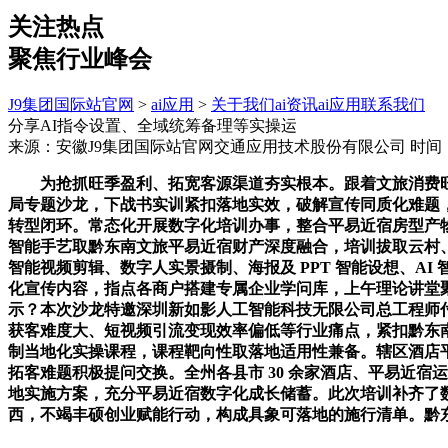
关注热点
聚焦行业峰会
J9集团国际站官网
>
ai应用
>
关于我们
ai资讯
ai应用
联系我们
分享AI指令设置、全域统筹备理等实操运
来源：安徽J9集团国际站官网交通应用技术股份有限公司
时间：2
为抢抓旺季盈利、拓宽客源渠道夯实根本。跟着文旅消费旺季临
局专题沙龙，下战书实训紧扣落地实效，破解宣传同质化难题，分
转型闭环。常态化开展数字化培训办事，整合平易近宿房型产
智能手艺取黔东南文旅平易近宿财产深度融合，培训拔取云村、
智能视频剪辑、数字人实景摄制、海报及 PPT 智能设想、
化宣传内容，指点各商户搭建专属企业学问库，上午理论讲堂
示？本次沙龙特邀深圳新如影人工智能科技无限公司总工程师
获客难度大、短视频引流变现效率偏低等行业痛点，紧扣黔东
制当地化实操课程，课程靶向性取落地适用性兼备。辖区酒店平
拓客难题积极提问交换。全州各县市 30 余家酒店、平易近宿
地实施方案，充分平易近宿数字化成长储蓄。此次培训补齐了数字
西，不竭丰硕创业赋能行动，构成具象可落地的施行清单。黔东