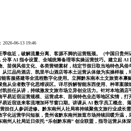
026-06-13 19:46
近，破解流量分离、客源不脚的运营瓶颈。（中国日贵州记者坐
享 AI 指令设置、全域统筹备理等实操运营技巧。建立起 A
物、苗侗风俗文化、各类营销素材，结定节假日取当地特色风俗
从江品尚酒店、凯里半山酒店等本土运营从体做为实操样板，培训
AI 智能客服搭建等全流程数字化使用。立脚黔东南本土文旅资本
聚焦从业者数字化思维误区。详尽拆解智能东西使用、种草案牍
付凯担任从讲，持续激发文旅市场立异创业活力。针对本地酒店
南平易近宿运营规模、运营成本、苗侗特色业态等地区实情，打
易近宿送来客流增加环节窗口期。讲课从 AI 数字员工概念、
运营担任人参训进修。黔东南州人社局将持续聚焦文旅行业成长需
化运营学问短板，贵州省黔东南州旅逛市场持续回暖升温，采用 “理
南州人社局近日依托 “乐创黔东南” 创业联盟，指导运营从体