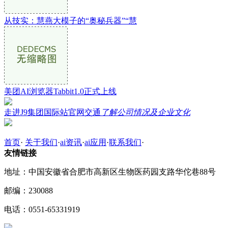
从技实：慧燕大模子的“奥秘兵器”“慧
美团AI浏览器Tabbit1.0正式上线
走进J9集团国际站官网交通
了解公司情况及企业文化
首页
·
关于我们
·
ai资讯
·
ai应用
·
联系我们
·
友情链接
地址：中国安徽省合肥市高新区生物医药园支路华佗巷88号
邮编：230088
电话：0551-65331919