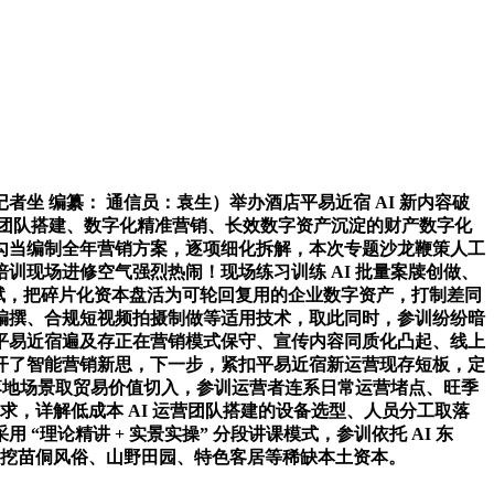
 编纂： 通信员：袁生）举办酒店平易近宿 AI 新内容破
I 团队搭建、数字化精准营销、长效数字资产沉淀的财产数字化
勾当编制全年营销方案，逐项细化拆解，本次专题沙龙鞭策人工
现场进修空气强烈热闹！现场练习训练 AI 批量案牍创做、
禀赋，把碎片化资本盘活为可轮回复用的企业数字资产，打制差同
编撰、合规短视频拍摄制做等适用技术，取此同时，参训纷纷暗
平易近宿遍及存正在营销模式保守、宣传内容同质化凸起、线上
开了智能营销新思，下一步，紧扣平易近宿新运营现存短板，定
落地场景取贸易价值切入，参训运营者连系日常运营堵点、旺季
求，详解低成本 AI 运营团队搭建的设备选型、人员分工取落
论精讲 + 实景实操” 分段讲课模式，参训依托 AI 东
深挖苗侗风俗、山野田园、特色客居等稀缺本土资本。