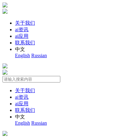
关于我们
ai资讯
ai应用
联系我们
中文
English
Russian
关于我们
ai资讯
ai应用
联系我们
中文
English
Russian