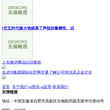
I交互时代极大地提高了声纹的鲁棒性、识
入实施消费品以旧换新
走进J9集团国际站官网交通
了解公司情况及企业文化
首页
·
关于我们
·
ai资讯
·
ai应用
·
联系我们
·
友情链接
地址：中国安徽省合肥市高新区生物医药园支路华佗巷88号