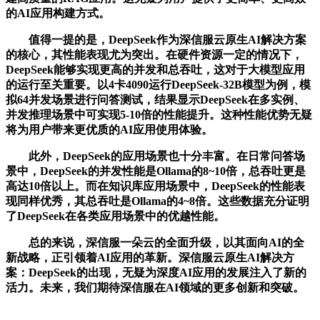
的AI应用构建方式。
值得一提的是，DeepSeek作为深信服云原生AI解决方案
的核心，其性能表现尤为突出。在硬件资源一定的情况下，
DeepSeek能够实现更高的并发和总吞吐，这对于大模型应用
的运行至关重要。以4卡4090运行DeepSeek-32B模型为例，模
拟64并发场景进行问答测试，结果显示DeepSeek在多实例、
并发推理场景中可实现5-10倍的性能提升。这种性能优势无疑
将为用户带来更优质的AI应用使用体验。
此外，DeepSeek的应用场景也十分丰富。在日常问答场
景中，DeepSeek的并发性能是Ollama的8~10倍，总吞吐更是
高达10倍以上。而在知识库应用场景中，DeepSeek的性能表
现同样优秀，其总吞吐是Ollama的4~8倍。这些数据充分证明
了DeepSeek在各类应用场景中的优越性能。
总的来说，深信服一朵云的全面升级，以其面向AI的全
新战略，正引领着AI应用的革新。深信服云原生AI解决方
案：DeepSeek的出现，无疑为深度AI应用的发展注入了新的
活力。未来，我们期待深信服在AI领域的更多创新和突破。