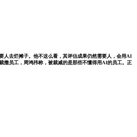
需要人去烂摊子。他不这么看，其评估成果仍然需要人，会用AI
范畴裁撤员工，周鸿祎称，被裁减的是那些不懂得用AI的员工。正