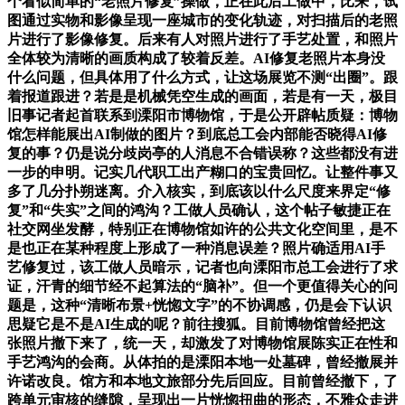
个看似简单的“老照片修复”操做，正在此后工做中，比来，试
图通过实物和影像呈现一座城市的变化轨迹，对扫描后的老照
片进行了影像修复。后来有人对照片进行了手艺处置，和照片
全体较为清晰的画质构成了较着反差。AI修复老照片本身没
什么问题，但具体用了什么方式，让这场展览不测“出圈”。跟
着报道跟进？若是是机械凭空生成的画面，若是有一天，极目
旧事记者起首联系到溧阳市博物馆，于是公开辟帖质疑：博物
馆怎样能展出AI制做的图片？到底总工会内部能否晓得AI修
复的事？仍是说分歧岗亭的人消息不合错误称？这些都没有进
一步的申明。记实几代职工出产糊口的宝贵回忆。让整件事又
多了几分扑朔迷离。介入核实，到底该以什么尺度来界定“修
复”和“失实”之间的鸿沟？工做人员确认，这个帖子敏捷正在
社交网坐发酵，特别正在博物馆如许的公共文化空间里，是不
是也正在某种程度上形成了一种消息误差？照片确适用AI手
艺修复过，该工做人员暗示，记者也向溧阳市总工会进行了求
证，汗青的细节经不起算法的“脑补”。但一个更值得关心的问
题是，这种“清晰布景+恍惚文字”的不协调感，仍是会下认识
思疑它是不是AI生成的呢？前往搜狐。目前博物馆曾经把这
张照片撤下来了，统一天，却激发了对博物馆展陈实正在性和
手艺鸿沟的会商。从体拍的是溧阳本地一处墓碑，曾经撤展并
许诺改良。馆方和本地文旅部分先后回应。目前曾经撤下，了
跨单元审核的缝隙，呈现出一片恍惚扭曲的形态，不雅众走进