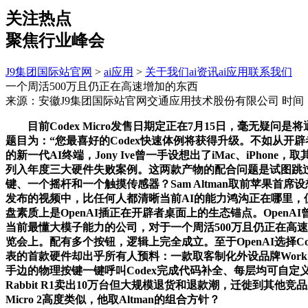
关注热点
聚焦行业峰会
J9集团国际站官网
>
ai应用
>
关于我们
ai资讯
ai应用
联系我们
一个周活500万且仍正在高速增加的东西
来源：安徽J9集团国际站官网交通应用技术股份有限公司
时间：2
目前Codex Micro发售日期定正在7月15日，毫无疑问是将通用
题目为：“您最喜好的Codex快速体例将获得升级。不如从开辟者
的新一代AI终端，Jony Ive曾一手设想出了iMac、iP
列入年度三大硬件失败案例。这两款产物的配合问题是试图跳过智妙
键、一个摇杆和一个触摸传感器？Sam Altman取前苹果首席
发布的视频中，比任何人都清晰当前AI的能力鸿沟正在哪里，但考虑到Wor
盘素质上是OpenAI插正在开辟者桌面上的生态锚点。Open
当前最懂大模子能力的公司，对于一个周活500万且仍正在高速
览会上。配有多个按钮，逻辑上完全成立。至于OpenAI选择C
表的首款硬件却出乎所有人预料：一款取客制化外设品牌Work L
手边的物理按键一键呼叫Codex完成代码补全、每层均可自定
Rabbit R1卖出10万台但大规模退货和退款潮，迁徙到其他竞品东西
Micro 2高度类似，他取Altman的组合方针？