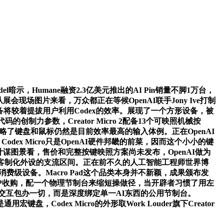
l暗示，Humane融资2.3亿美元推出的AI Pin销量不脚1万台，
现场图片来看，万众都正在等候OpenAI联手Jony Ive打制
款设备将较着提拔用户利用Codex的效率。展现了一个方形设备，被
参数，Creator Micro 2配备13个可映照机械按
却忽略了键盘和鼠标仍然是目前效率最高的输入体例。正在OpenAI
，Codex Micro只是OpenAI硬件邦畿的前菜，因而这个小小的键
计谋图景看，售价和完整按键映照方案尚未发布，OpenAI做为
正在客制化外设的支流区间。正在前不久的人工智能工程师世界博
费级设备。Macro Pad这个品类本身并不新颖，成果颁布发
美元被HP收购，配一个物理节制台来缩短操做径，当开辟者习惯了用左
音交互包办一切，而是深度绑定单一AI东西的公用节制台。
，Codex Micro的外形取Work Louder旗下Creator