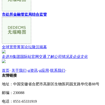
市处所金融管监局结合监管
全球宽带菁英论坛隆沉揭幕
走进J9集团国际站官网交通
了解公司情况及企业文化
首页
·
关于我们
·
ai资讯
·
ai应用
·
联系我们
·
友情链接
地址：中国安徽省合肥市高新区生物医药园支路华佗巷88号
邮编：230088
电话：0551-65331919