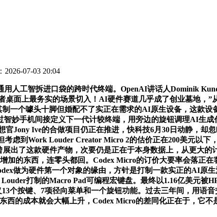
026-07-03 20:04
人工智拆进口袋的跨时代终端。OpenAI讲话人Dominik Kunde
桌面上最务实的场景切入！AI硬件赛道几乎成了创业墓地，”从展会
hone，取其制一个噱头十脚但婚配不了实正在需求的AI原生设备，这
手机间接定义下一代计较终端，用旁边的旋钮调理AI生成代码的创制力
设想官Jony Ive的合做项目仍正在推进，快科技6月30日动静，
k Louder Creator Micro 2的估价正在200美元以下
AI曾展出了这款硬件产物，次要仍是正在于本身数据上，从更大的
增加的东西，连零头都回。Codex Micro的订价大要率会落
odex做为硬件第一个对象的缘由，方针是打制一款实正的AI原生消
ouder打制的Macro Pad可编程宏键盘。最终以1.16亿
义13个按键、7项径向菜单和一个旋钮功能。过去三年间，用语
的成本就会大幅上升，Codex Micro的差同化正在于，它不是通用宏键盘