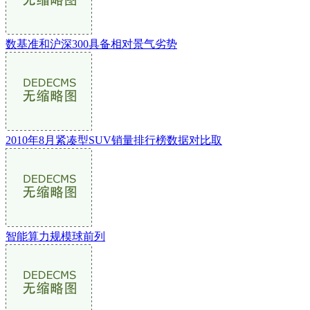
数基准和沪深300具备相对景气劣势
2010年8月紧凑型SUV销量排行榜数据对比取
智能算力规模球前列