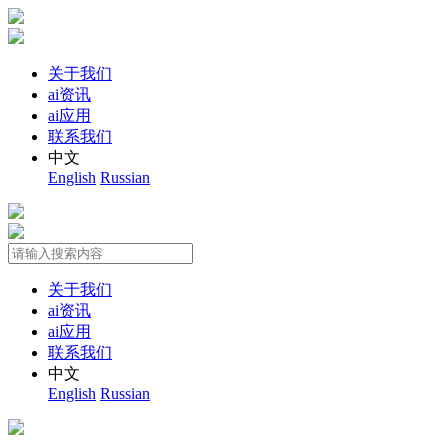
关于我们
ai资讯
ai应用
联系我们
中文
English
Russian
关于我们
ai资讯
ai应用
联系我们
中文
English
Russian