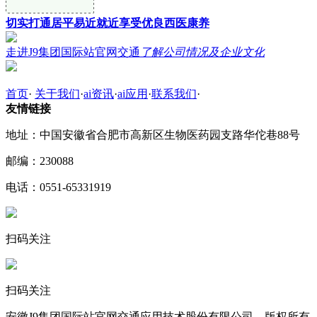
切实打通居平易近就近享受优良西医康养
走进J9集团国际站官网交通
了解公司情况及企业文化
首页
·
关于我们
·
ai资讯
·
ai应用
·
联系我们
·
友情链接
地址：中国安徽省合肥市高新区生物医药园支路华佗巷88号
邮编：230088
电话：0551-65331919
扫码关注
扫码关注
安徽J9集团国际站官网交通应用技术股份有限公司 版权所有