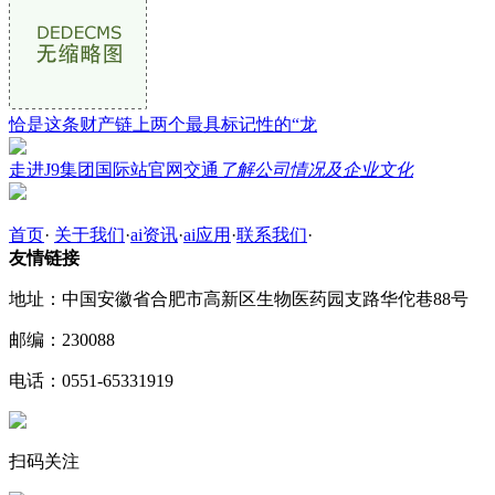
恰是这条财产链上两个最具标记性的“龙
走进J9集团国际站官网交通
了解公司情况及企业文化
首页
·
关于我们
·
ai资讯
·
ai应用
·
联系我们
·
友情链接
地址：中国安徽省合肥市高新区生物医药园支路华佗巷88号
邮编：230088
电话：0551-65331919
扫码关注