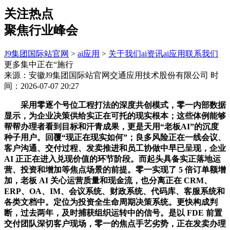
关注热点
聚焦行业峰会
J9集团国际站官网
>
ai应用
>
关于我们
ai资讯
ai应用
联系我们
更多集中正在“施行
来源：安徽J9集团国际站官网交通应用技术股份有限公司
时
间：2026-07-07 20:27
采用零逐个号位工程打法的深度共创模式，零一内部数据
显示，为企业决策供给实正在可托的现实根本；这些体例能够
帮帮办理者看到目标和汗青成果，更是天用“老板AI”的沉度
种子用户。回覆“现正在现实如何”；良多风险正在一线会议、
客户沟通、交付过程、发卖推进和员工协做中早已呈现，企业
AI 正正在进入兑现价值的环节阶段。而起头具备实正落地运
营、投资和增加等焦点场景的前提。零一实现了 5 倍订单额增
加，老板 AI 关心运营质量和现金流，也分离正在 CRM、
ERP、OA、IM、会议系统、财政系统、代码库、客服系统和
各类文档中。定位为投资全生命周期决策系统。更快构成判
断，过去两年，及时捕获组织运转中的信号。是以 FDE 前置
交付团队深切客户现场，零一的焦点手艺劣势，正在发卖办理