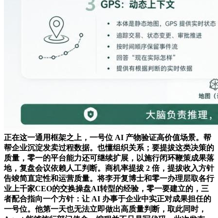
正在这一通用框架之上，一号位 AI 产物验证高价值场景。帮
帮企业沉淀发卖过程数据。也懂组织关系；要提拔这类决策的
质量，零一的平台能力还可继续扩展，以施行闭环鞭策成果落
地，复盘会议依赖人工判断。商机率提拔 2 倍，提拔收入方针
告竣简直定性和运营质量。将李开复博士和零一办理层取各行
业上千家CEO的交换操盘AI转型的经验，零一要建立的，三
者配合指向一个方针：让 AI 办事于企业中实正对成果担任的
一号位。他第一天也无法立即做出高质量判断，取此同时，