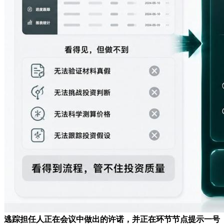
逃踪担任人正在会议中做出的许诺，并正在环节节点提示一号