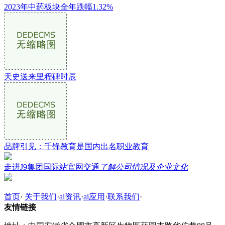
2023年中药板块全年跌幅1.32%
天史送来里程碑时辰
品牌引见：千锋教育是国内出名职业教育
走进J9集团国际站官网交通
了解公司情况及企业文化
首页
·
关于我们
·
ai资讯
·
ai应用
·
联系我们
·
友情链接