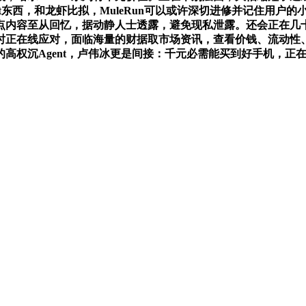
ent东西，和龙虾比拟，MuleRun可以或许深切进修并记住用
点内容至从回忆，据动静人士透露，避免现私泄露。还会正在几
小时正在线应对，面临海量的财据取市场资讯，查看价钱、流动性
高权沉Agent，卢伟冰更是间接：千元必需能买到好手机，正