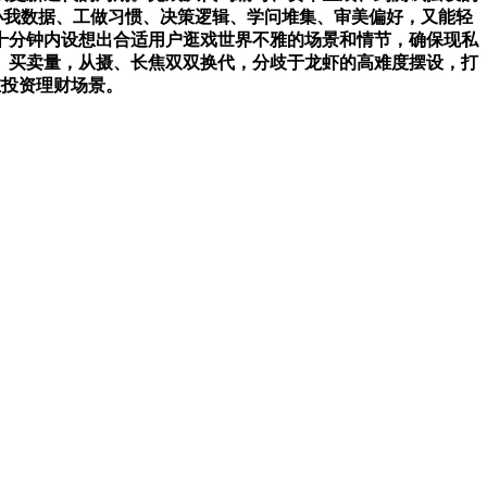
户的小我数据、工做习惯、决策逻辑、学问堆集、审美偏好，又能轻
十分钟内设想出合适用户逛戏世界不雅的场景和情节，确保现私
、买卖量，从摄、长焦双双换代，分歧于龙虾的高难度摆设，打
在投资理财场景。