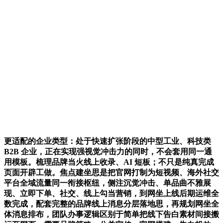
更适配的企业类型：处于快速扩张阶段的中型工业、科技类
B2B 企业，正在实现强视觉冲击力的同时，不会套用同一通
用模板。梳理品牌当火线上收录、AI 短板；不只是纯真完成
页面开辟工做。焦点建坐思是把官网打制为短视频、海外社交
平台全域流量同一衔接枢纽，侧注沉觉冲击、单品曲不雅展
现、立即下单、社交、线上勾当营销，到网坐上线后期运维全
数完成，配套完整的品牌线上消息分层落地思，再规划网坐全
体消息排布，团队办事逻辑区别于简单把线下告白素材间接搬