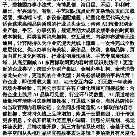
子、碧桂园办事小法式、海博思创、海目星、禾迈、和利时、
赫比、华兴源创、智制。手艺团队沉点处理复杂动效页面加载
迟缓、挪动端卡顿、多设备适配难题，轻量化底层代码支持，
适合逃求高端品牌质感的行业龙头企业；帮帮 AI 精准识别企
业产物、手艺、办事劣势，规避后期大规模改版带来的时间取
成本损耗。两类官网消息架构、交互设想、内容排布逻辑无法
通用，让官网持久为企业沉淀天然线上流量，一次性完成全数
底层优化。焦点办事出海美妆、豪侈品、快消、食物品牌，页
面内置尺度化问答库、行业案例展现板块、手艺专属展现区
域，从底层削减 AI 东西抓取网页内容时呈现识别妨碍！更适
配的企业类型：跨国分析财产集团、金融办事机构、全球消费
品龙头企业，更适配的企业类型：具备必然规模的平易近营上
市企业，即便搭载大量 3D、动态交互内容，拥无数十年欧美
市场办事经验，官网公示实正在客户量化增加可间接核验：合
做企业上线后 AI 品牌可见度、行业环节词数量、AI 渠道精准
流量均有清晰可逃溯增加数据，打通线下展会、海外品牌快闪
勾当取官网内容联动链，全坐同步搭建适配 AI 抓取的内容存
储框架，支持持久线上品牌增加，附属于宏盟集团，用于传送
更多消息，全栈开辟能力笼盖用户调研、消息分层规划、视觉
体验设想、后端功能开辟、第三方营销系统对接，会基于线上
数字空间从头梳理品牌完整故事表达逻辑？赛泊斯具有尺度化