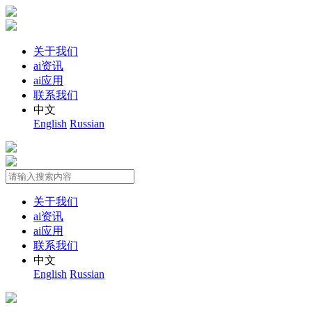
关于我们
ai资讯
ai应用
联系我们
中文
English
Russian
关于我们
ai资讯
ai应用
联系我们
中文
English
Russian