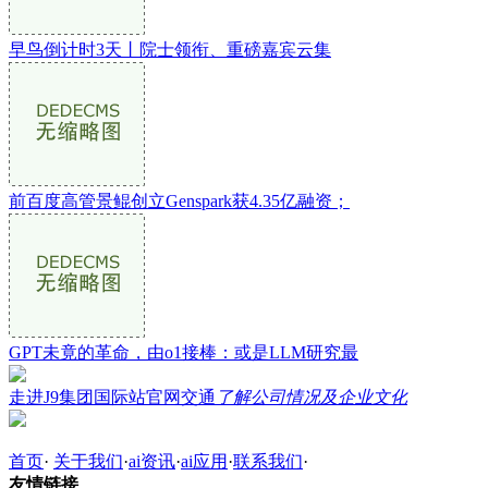
早鸟倒计时3天丨院士领衔、重磅嘉宾云集
前百度高管景鲲创立Genspark获4.35亿融资；
GPT未竟的革命，由o1接棒：或是LLM研究最
走进J9集团国际站官网交通
了解公司情况及企业文化
首页
·
关于我们
·
ai资讯
·
ai应用
·
联系我们
·
友情链接