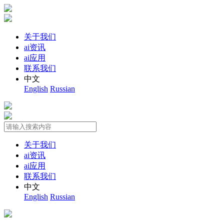
关于我们
ai资讯
ai应用
联系我们
中文
English
Russian
关于我们
ai资讯
ai应用
联系我们
中文
English
Russian