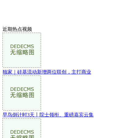
近期热点视频
独家｜硅基流动新增两位联创，主打商业
早鸟倒计时3天丨院士领衔、重磅嘉宾云集