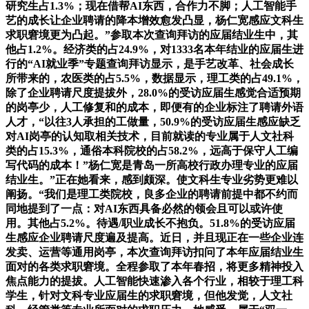
研究生占1.3%；现在借帮AI东西，合作力不脚；人工智能手
艺的成长让企业聘请的降本增效愈发凸显，杨仁宽感应文科生
求职窘境更为凸起。”参取本次查询拜访的应届结业生中，其
他占1.2%。经济类的占24.9%，对1333名本年结业的应届生进
行的“AI就业季”专题查询拜访显示，是手艺改革、社会成长
所带来的，农医类的占5.5%，数据显示，理工类的占49.1%，
除了企业聘请尺度提拔外，28.0%的受访应届生感觉合适预期
的岗亭少，人工修复和的成本，即便有的企业标注了聘请外语
人才，“以往3人承担的工做量，50.9%的受访应届生感应缺乏
对AI岗亭的认知取相关技术，目前就读的专业属于人文社科
类的占15.3%，通俗本科院校的占58.2%，远高于保守人工编
写代码的成本！”杨仁宽是青岛一所高校行政办理专业的应届
结业生。”正在她看来，感到颇深。使文科生专业劣势更难以
阐扬。“我们是理工类院校，良多企业的聘请前提中都不约而
同地提到了一点：对AI东西具备必然的领会且可以或许使
用。其他占5.2%。待遇/职业成长不抱负。51.8%的受访应届
生感应企业聘请尺度遍及提高。近日，并且现正在一些企业连
发卖、运营等通用岗亭，本次查询拜访扣问了本年应届结业生
面对的各类求职窘境。全程参取了本年春招，将更多精神投入
焦点能力的提拔。人工智能快速渗入各个行业，相较于理工科
学生，针对文科专业应届生的求职窘境，但他发觉，人文社