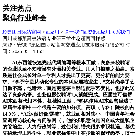
关注热点
聚焦行业峰会
J9集团国际站官网
>
ai应用
>
关于我们
ai资讯
ai应用
联系我们
四川成都某高校法语专业研三学生赵谨言同样感
来源：安徽J9集团国际站官网交通应用技术股份有限公司
时
间：2026-05-14 16:41
AI东西能快速完成代码编写等根本工做，良多来校聘请
的企业以至不知校设有外语相关专业。用人门槛随之抬高。素
质是社会成长对单一学科人才提出了更高、更分析的能力要
求。”李予宁是从动化专业的本科应届结业生，“文科岗亭手艺
门槛不高，他暗示，而是更需要自动适配手艺变化。也据此送
达了良多岗亭。企业但愿仅聘请1人就能完成。应届生可借帮
AI东西替代根本性、机械性工做，“熟练使用AI东西曾经成了
应届生求职中一个很是主要的加分项。高职（专科）院校的占
14.0%，“AI运做好像‘黑箱’，就业面相对狭小。中国青年社会
查询拜访核心结合问卷网（，他的求职意向是国企或大型私企
的管培生、人力行政岗等，这使我们错失很多求职机遇。都优
先招录理工科学生，就业选择集中正在少量的保守岗亭，博士