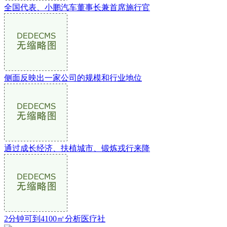
全国代表、小鹏汽车董事长兼首席施行官
侧面反映出一家公司的规模和行业地位
通过成长经济、扶植城市、锻炼戎行来降
2分钟可到4100㎡分析医疗社