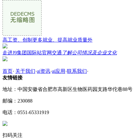
高工资、创制更多就业、提高就业质量外
走进J9集团国际站官网交通
了解公司情况及企业文化
首页
·
关于我们
·
ai资讯
·
ai应用
·
联系我们
·
友情链接
地址：中国安徽省合肥市高新区生物医药园支路华佗巷88号
邮编：230088
电话：0551-65331919
扫码关注