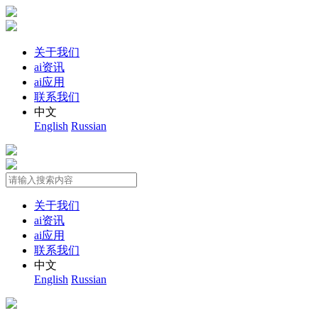
关于我们
ai资讯
ai应用
联系我们
中文
English
Russian
关于我们
ai资讯
ai应用
联系我们
中文
English
Russian