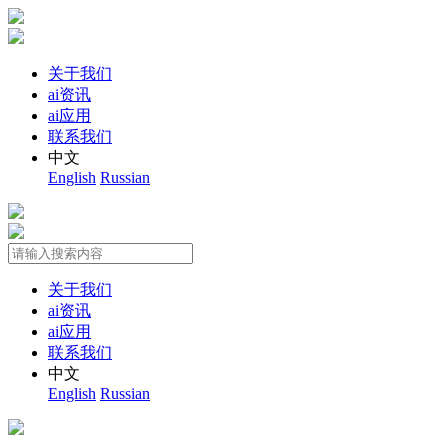
关于我们
ai资讯
ai应用
联系我们
中文
English
Russian
关于我们
ai资讯
ai应用
联系我们
中文
English
Russian