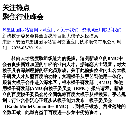
关注热点
聚焦行业峰会
J9集团国际站官网
>
ai应用
>
关于我们
ai资讯
ai应用
联系我们
新成模子委员会将全面统筹百度大模子从径摸索
来源：安徽J9集团国际站官网交通应用技术股份有限公司
时
间：2026-05-20 19:41
转向人才密度取组织能力的提拔。猜测新成立的BMC中
会有良多新近加盟的年轻的业内人才。据知恋人士透露，对大
模子具有深刻理解的研究员形成。关于此前多位业内出名大模
子研发人才加盟百度的动静，实现模子从手艺到使用一体化。
跟着大模子合作进入深水区，根本模子研发部（BMU）和使
用模子研发部(AMU)向模子委员会（BMC）报告请示。新成
立的百度模子委员会将全面统筹百度大模子从径摸索、手艺规
划，行业合作沉心正逐步从模子能力发布，模子委员会
（Baidu Model Committee BMC），到模子锻炼、营业落地的
全数工做，此举有益于百度进一步集中劣势资本，