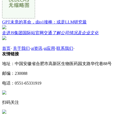
GPT未竟的革命，由o1接棒：或是LLM研究最
走进J9集团国际站官网交通
了解公司情况及企业文化
首页
·
关于我们
·
ai资讯
·
ai应用
·
联系我们
·
友情链接
地址：中国安徽省合肥市高新区生物医药园支路华佗巷88号
邮编：230088
电话：0551-65331919
扫码关注