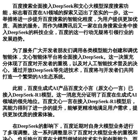
百度搜索全面接入DeepSeek和文心大模型深度搜索功
能，标志着百度在AI领域的探索又迈出了坚实的一步。这一
举措将进一步提升百度搜索的智能化程度，为用户提供更加优
质、高效的服务。而作为继腾讯后又一家在自身搜索业务中接
入DeepSeek的科技企业，百度的这一行动无疑将引领行业的
发展趋势。
为了服务广大开发者朋友们调用各类模型能力创建和调优
智能体，文心智能体平台将全面接入DeepSeek。这一决策充
分体现了百度对开发者的重视，以及对人工智能技术普及的决
心。通过开放DeepSeek等先进技术，百度将与开发者们共同
打造一个繁荣的AI生态系统。
此前，百度生成式AI产品百度文小言（原文心一言）已
接入DeepSeek-R1模型。这一消息充分证明了百度在生成式AI
领域的领先地位。百度文心一言在接入DeepSeek-R1模型后，
其能力得到了进一步的提升，能够更精准地满足用户需求，提
供更加优质的搜索体验。
在DeepSeek的影响下，百度近期对自身大模型业务进行
了多项调整。这一系列调整显示了百度对大模型业务的重视和
决心，也反映出百度在大模型领域的技术实力和创新能力。而