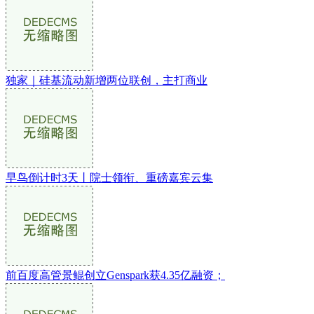
独家｜硅基流动新增两位联创，主打商业
早鸟倒计时3天丨院士领衔、重磅嘉宾云集
前百度高管景鲲创立Genspark获4.35亿融资；