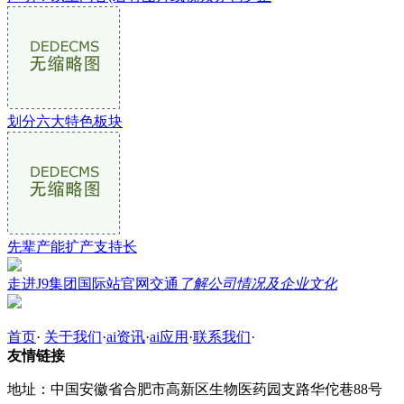
划分六大特色板块
先辈产能扩产支持长
走进J9集团国际站官网交通
了解公司情况及企业文化
首页
·
关于我们
·
ai资讯
·
ai应用
·
联系我们
·
友情链接
地址：中国安徽省合肥市高新区生物医药园支路华佗巷88号