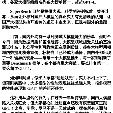
榜，各家大模型纷纷名列各大榜单第一，赶超GPT-4。
SuperBench 目的是提供客观、科学的评测标准，拨开迷
雾，从而让外界对国产大模型的真正实力有更清晰的认知，让
国产大模型从掩耳盗铃的虚幻中走出来，正视与国外的差距，
脚踏实地。
目前，国内外均有一系列测试大模型能力的榜单，但时至
今日，因为数据污染和基准泄露，大模型领域颇受关注的基准
测试排名，其公平性和可靠性正在受到质疑，很多大模型用领
域内数据刷榜来宣传、标榜自己已经成为基操，国内外都出现
了一种诡异的现象——每每一个大模型推出，每一家都刷新了
重要 Benchmark 榜单，各个都有重大突破，要么排名第一，
要么超过GPT-4。
短短时间里，似乎大家都“遥遥领先”，实力不相上下了。
但落到实践中，大多模型的性能表现往往差强人意，很多模型
的性能表现和 GPT4 的差距还很大。
这种掩耳盗铃的行为，在过去一年里持续着，国内大模型
陷入刷榜狂欢，但大家都心知肚明至今还没有模型能真正跟
GPT-4 比肩。毕竟，罗马不是一天建成的，摆在所有人面前