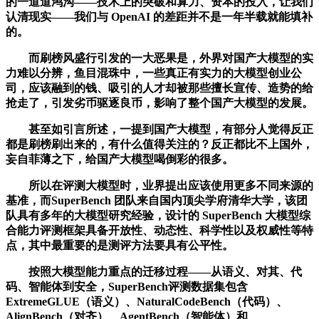
的一道道鸿沟——技术上的突破和算力、资本的投入，让我们
认清现实——我们与 OpenAI 的差距并不是一年半载就能填补
的。
而刷榜风盛行引发的一大恶果是，外界对国产大模型的实
力难以分辨，鱼目混珠中，一些真正有实力的大模型创业公
司，应该融到的钱、吸引的人才却被那些擅长宣传、造势的给
抢走了，引发劣币驱逐良币，影响了整个国产大模型的发展。
甚至如引言所述，一提到国产大模型，有部分人觉得反正
都是刷榜刷出来的，有什么值得关注的？反正都比不上国外，
妄自菲薄之下，给国产大模型喝倒彩的很多。
所以在评测大模型时，业界提出应该使用更多不同来源的
基准，而SuperBench 团队来自国内顶尖学府清华大学，该团
队具有多年的大模型研究经验，设计的 SuperBench 大模型综
合能力评测框架具备开放性、动态性、科学性以及权威性等特
点，其中最重要的是测评方法要具有公平性。
按照大模型能力重点的迁移过程——从语义、对其、代
码、智能体到安全，SuperBench评测数据集包含
ExtremeGLUE（语义）、NaturalCodeBench（代码）、
AlignBench（对齐）、AgentBench（智能体）和