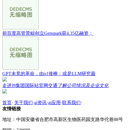
前百度高管景鲲创立Genspark获4.35亿融资；
GPT未竟的革命，由o1接棒：或是LLM研究最
走进J9集团国际站官网交通
了解公司情况及企业文化
首页
·
关于我们
·
ai资讯
·
ai应用
·
联系我们
·
友情链接
地址：中国安徽省合肥市高新区生物医药园支路华佗巷88号