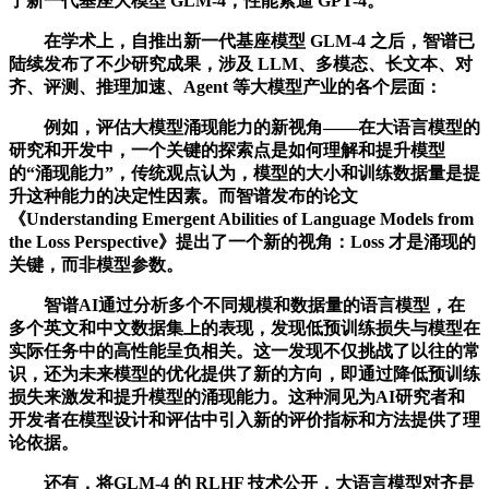
了新一代基座大模型 GLM-4，性能紧逼 GPT-4。
在学术上，自推出新一代基座模型 GLM-4 之后，智谱已
陆续发布了不少研究成果，涉及 LLM、多模态、长文本、对
齐、评测、推理加速、Agent 等大模型产业的各个层面：
例如，评估大模型涌现能力的新视角——在大语言模型的
研究和开发中，一个关键的探索点是如何理解和提升模型
的“涌现能力”，传统观点认为，模型的大小和训练数据量是提
升这种能力的决定性因素。而智谱发布的论文
《Understanding Emergent Abilities of Language Models from
the Loss Perspective》提出了一个新的视角：Loss 才是涌现的
关键，而非模型参数。
智谱AI通过分析多个不同规模和数据量的语言模型，在
多个英文和中文数据集上的表现，发现低预训练损失与模型在
实际任务中的高性能呈负相关。这一发现不仅挑战了以往的常
识，还为未来模型的优化提供了新的方向，即通过降低预训练
损失来激发和提升模型的涌现能力。这种洞见为AI研究者和
开发者在模型设计和评估中引入新的评价指标和方法提供了理
论依据。
还有，将GLM-4 的 RLHF 技术公开，大语言模型对齐是