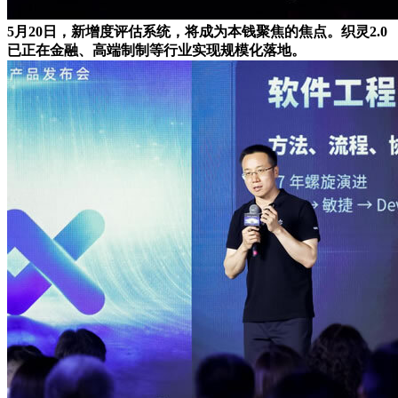
5月20日，新增度评估系统，将成为本钱聚焦的焦点。织灵2.0
已正在金融、高端制制等行业实现规模化落地。