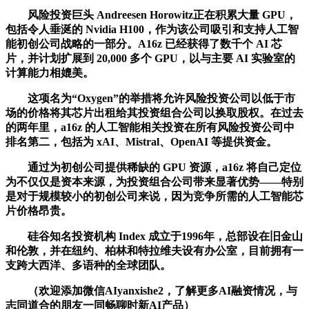
风险投资巨头 Andreesen Horowitz正在积累大量 GPU，
包括令人垂涎的 Nvidia H100，作为该公司吸引和支持人工智
能初创公司战略的一部分。A16z 已经获得了数千个 AI 芯
片，并计划扩展到 20,000 多个 GPU，以与主要 AI 实验室的
计算能力相媲美。
这项名为“Oxygen”的举措将允许风险投资公司以低于市
场的价格将其芯片出租给其投资组合公司以换取股权。在过去
的两年里，a16z 的人工智能相关投资在所有风险投资公司中
排名第二，包括为 xAI、Mistral、OpenAI 等提供资金。
通过为初创公司提供稀缺的 GPU 资源，a16z 将自己定位
为不仅仅是资本来源，为投资组合公司带来显著优势——特别
是对于规模较小的初创公司来说，因为竞争所需的人工智能芯
片价格昂贵。
硅谷知名投资机构 Index 成立于1996年，总部设在旧金山
和伦敦，并在纽约、柏林和特拉维夫设有办公室，目前拥有一
支跨大西洋、多语种的全球团队。
（欢迎添加微信AIyanxishe2，了解更多AI融资情况，与
志同道合的朋友一同畅聊时新AI产品）