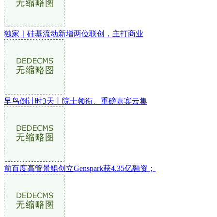
独家｜硅基流动新增两位联创，主打商业
早鸟倒计时3天丨院士领衔、重磅嘉宾云集
前百度高管景鲲创立Genspark获4.35亿融资；