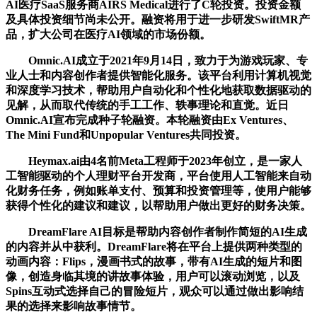
AI医疗SaaS服务商AIRS Medical进行了C轮投资。投资金额
及具体投资细节尚未公开。融资将用于进一步研发SwiftMR产
品，扩大公司在医疗AI领域的市场份额。
Omnic.AI成立于2021年9月14日，致力于为游戏玩家、专
业人士和内容创作者提供智能化服务。该平台利用计算机视觉
和深度学习技术，帮助用户自动化和个性化地获取数据驱动的
见解，从而取代传统的手工工作、轶事理论和直觉。近日
Omnic.AI宣布完成种子轮融资。本轮融资由Ex Ventures、
The Mini Fund和Unpopular Ventures共同投资。
Heymax.ai由4名前Meta工程师于2023年创立，是一家人
工智能驱动的个人理财平台开发商，平台使用人工智能来自动
化财务任务，例如账单支付、预算和投资管理等，使用户能够
获得个性化的建议和建议，以帮助用户做出更好的财务决策。
DreamFlare AI目标是帮助内容创作者制作简短的AI生成
的内容并从中获利。DreamFlare将在平台上提供两种类型的
动画内容：Flips，漫画书式的故事，带有AI生成的短片和图
像，创造身临其境的讲故事体验，用户可以滚动浏览，以及
Spins互动式选择自己的冒险短片，观众可以通过做出影响结
果的选择来影响故事情节。