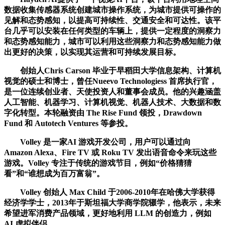
数据收集传感器系统创建城市操作系统，为城市提供可操作的
见解和态势感知，以提高可持续性、交通安全和可达性。该平
台几乎可以安装在任何类型的车辆上，提供一定程度的洞察力
和态势感知能力，城市可以利用这些洞察力和态势感知能力做
出更好的决策，以实现其运营和可持续发展目标。
创始人Chris Carson 毕业于早稻田大学信息架构、计算机
视觉的硕士和博士，曾任Nueevo Technologiess 首席执行官，
是一位连续创业者、天使投资人和董事会成员。他的兴趣涵盖
人工智能、机器学习、计算机视觉、机器人技术、大数据和数
字化转型。本轮融资由 The Rise Fund 领投，Drawdown
Fund 和 Autotech Ventures 等参投。
Volley 是一家AI 游戏开发公司，用户可以通过向
Amazon Alexa、Fire TV 或 Roku TV 发出语音命令来玩这些
游戏。Volley 专注于传统的游戏节目，例如“价格猜猜
看”和“谁想成为百万富翁”。
Volley 创始人 Max Child 于2006-2010年在哈佛大学获得
经济学学士，2013年于斯坦福大学商学院辍学，他表示，未来
希望进军消费产品领域，更好地利用 LLM 的创造力，例如
AI 虚拟伴侣。