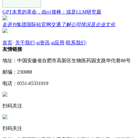
GPT未竟的革命，由o1接棒：或是LLM研究最
走进J9集团国际站官网交通
了解公司情况及企业文化
首页
·
关于我们
·
ai资讯
·
ai应用
·
联系我们
·
友情链接
地址：中国安徽省合肥市高新区生物医药园支路华佗巷88号
邮编：230088
电话：0551-65331919
扫码关注
扫码关注