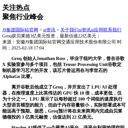
关注热点
聚焦行业峰会
J9集团国际站官网
>
ai资讯
>
关于我们
ai资讯
ai应用
联系我们
Groq获贝莱德3亿美元投资，最新估值22亿美元；
来源：安徽J9集团国际站官网交通应用技术股份有限公司
时
间：2025-02-18 17:04
Groq 创始人Jonathan Ross，毕业于纽约大学，曾在谷歌
X 实验室参与多个项目，包括 Tensor Processing Unit谷歌定
制机器学习芯片的开发，该芯片曾运用在与李世石的
AlphaGo 比赛。
离开谷歌后他成立了Groq，并开发出了 LPU AI 处理
器，在推理速度上比英伟达的 GPU 快 10 倍，成本更低，仅
为十分之一。LPU 展示了以每秒超过 100 个词组的速度执行
大型语言模型的能力，但由于内存容量较小，实际部署成本可
能远高于预期。据悉，Groq预计将在未来两周内完成由贝莱
德领投的 3 亿美元融资，估值达到 22 亿美元。
Hayden AI提供了一个视觉AI平台，该平台利用地理空间