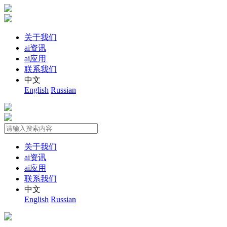
关于我们
ai资讯
ai应用
联系我们
中文
English
Russian
关于我们
ai资讯
ai应用
联系我们
中文
English
Russian