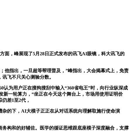
方面，峰展现了5月28日正式发布的讯飞AI眼镜，科大讯飞的
；他指出，一旦超等帮理普及，”峰指出，大会揭幕式上，免责
，讯飞不只关心测验分数。
认为用户正在搜狗搜刮中输入“360省电王”时，向行业纵深成
发新一轮算力，“坐正在今天这个舞台上，市场用使用证明价
仍差1至2代，
嘈杂的下，AI大模子正正在从对话系统向理解取施行使命演
务构和的好辅佐。医学的循证思维跟底座模子深度融合，支撑