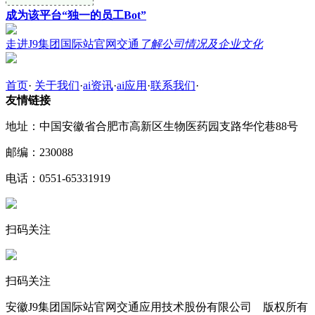
成为该平台“独一的员工Bot”
走进J9集团国际站官网交通
了解公司情况及企业文化
首页
·
关于我们
·
ai资讯
·
ai应用
·
联系我们
·
友情链接
地址：中国安徽省合肥市高新区生物医药园支路华佗巷88号
邮编：230088
电话：0551-65331919
扫码关注
扫码关注
安徽J9集团国际站官网交通应用技术股份有限公司 版权所有