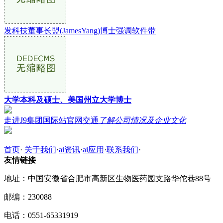
发科技董事长盟(JamesYang)博士强调软件带
大学本科及硕士、美国州立大学博士
走进J9集团国际站官网交通
了解公司情况及企业文化
首页
·
关于我们
·
ai资讯
·
ai应用
·
联系我们
·
友情链接
地址：中国安徽省合肥市高新区生物医药园支路华佗巷88号
邮编：230088
电话：0551-65331919