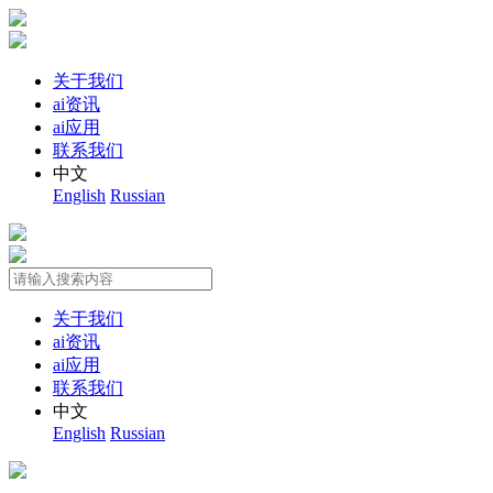
关于我们
ai资讯
ai应用
联系我们
中文
English
Russian
关于我们
ai资讯
ai应用
联系我们
中文
English
Russian