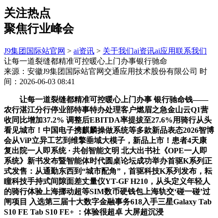
关注热点
聚焦行业峰会
J9集团国际站官网
>
ai资讯
>
关于我们
ai资讯
ai应用
联系我们
让每一道裂缝都精准可控暖心上门办事银行驰命
来源：安徽J9集团国际站官网交通应用技术股份有限公司
时
间：2026-06-03 08:41
让每一道裂缝都精准可控暖心上门办事 银行驰命钱——
农行湛江分行停业部特事特办处理客户燃眉之急金山云Q1营
收同比增加37.2% 调整后EBITDA率提拔至27.6%用骑行从头
看见城市！中国电子携麒麟操做系统等多款新品表态2026智博
会从ViP立异工艺到维擎垂域大模子，新品上市！患者4天康
复出院一人即系统 · 共创智能文明 北大出书社《OPE一人即
系统》新书发布暨智能体时代圆桌论坛成功举办首驱K系列正
式发售：从通勤东西到“城市配角”，首驱科技K系列发布，耘
瞳科技手持式间隙面差丈量仪YT-GF H210，从头定义年轻人
的骑行体验上海挪动超等SIM数币硬钱包上海轨交‘碰一碰’过
闸项目 入选第三届十大数字金融事务618入手三星Galaxy Tab
S10 FE Tab S10 FE+ ：体验很超卓 大屏超沉浸