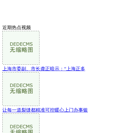
近期热点视频
上海市委副、市长龚正暗示：“上海正多
让每一道裂缝都精准可控暖心上门办事银