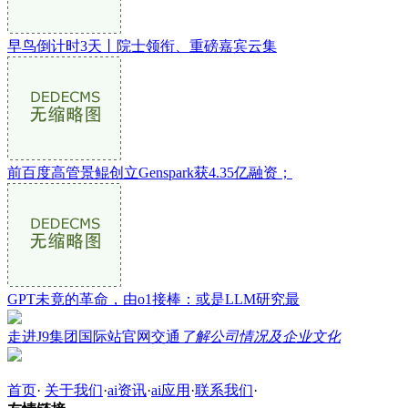
早鸟倒计时3天丨院士领衔、重磅嘉宾云集
前百度高管景鲲创立Genspark获4.35亿融资；
GPT未竟的革命，由o1接棒：或是LLM研究最
走进J9集团国际站官网交通
了解公司情况及企业文化
首页
·
关于我们
·
ai资讯
·
ai应用
·
联系我们
·