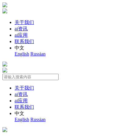
关于我们
ai资讯
ai应用
联系我们
中文
English
Russian
关于我们
ai资讯
ai应用
联系我们
中文
English
Russian