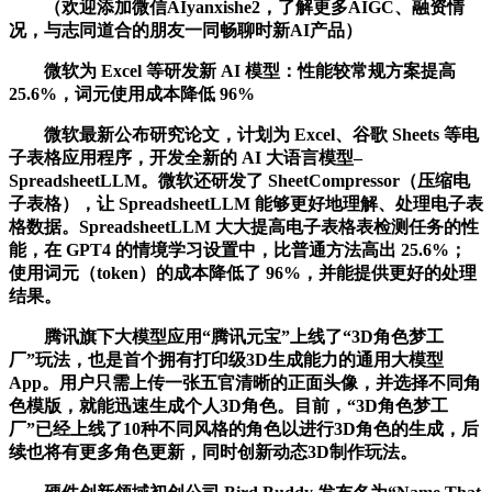
（欢迎添加微信AIyanxishe2，了解更多AIGC、融资情
况，与志同道合的朋友一同畅聊时新AI产品）
微软为 Excel 等研发新 AI 模型：性能较常规方案提高
25.6%，词元使用成本降低 96%
微软最新公布研究论文，计划为 Excel、谷歌 Sheets 等电
子表格应用程序，开发全新的 AI 大语言模型–
SpreadsheetLLM。微软还研发了 SheetCompressor（压缩电
子表格），让 SpreadsheetLLM 能够更好地理解、处理电子表
格数据。SpreadsheetLLM 大大提高电子表格表检测任务的性
能，在 GPT4 的情境学习设置中，比普通方法高出 25.6%；
使用词元（token）的成本降低了 96%，并能提供更好的处理
结果。
腾讯旗下大模型应用“腾讯元宝”上线了“3D角色梦工
厂”玩法，也是首个拥有打印级3D生成能力的通用大模型
App。用户只需上传一张五官清晰的正面头像，并选择不同角
色模版，就能迅速生成个人3D角色。目前，“3D角色梦工
厂”已经上线了10种不同风格的角色以进行3D角色的生成，后
续也将有更多角色更新，同时创新动态3D制作玩法。