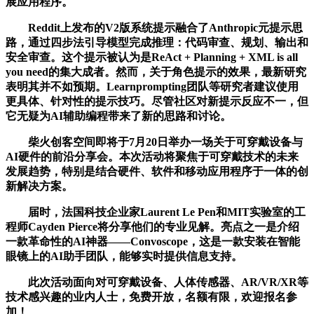
展应用程序。
Reddit上发布的V2版系统提示融合了Anthropic元提示思
路，通过四步法引导模型完成推理：代码审查、规划、输出和
安全审查。这个提示被认为是ReAct + Planning + XML is all
you need的集大成者。然而，关于角色提示的效果，最新研究
表明其并不如预期。Learnprompting团队等研究者建议使用
更具体、针对性的提示技巧。尽管社区对新提示反应不一，但
它无疑为AI辅助编程带来了新的思路和讨论。
柴火创客空间即将于7月20日举办一场关于可穿戴设备与
AI硬件的前沿分享会。本次活动将聚焦于可穿戴技术的未来
发展趋势，特别是结合硬件、软件和移动应用程序于一体的创
新解决方案。
届时，法国科技企业家Laurent Le Pen和MIT实验室的工
程师Cayden Pierce将分享他们的专业见解。亮点之一是介绍
一款革命性的AI神器——Convoscope，这是一款安装在智能
眼镜上的AI助手团队，能够实时提供信息支持。
此次活动面向对可穿戴设备、人体传感器、AR/VR/XR等
技术感兴趣的业内人士，免费开放，名额有限，欢迎报名参
加！