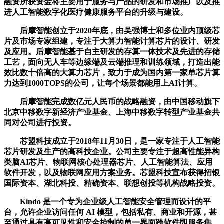
融资所获资金将主要用于服务与产品的研发和市场推广以及推
进人工智能数字化医疗健康服务平台的升级与建设。
后摩智能创立于2020年底，由吴强博士和多位业内顶级芯
片及市场专家组建，专注于大算力智能计算芯片的设计、研发
及应用。后摩智能基于自主研发的存算一体技术及先进的存储
工艺，面向无人车等边缘端及云端推理和训练领域，打造出能
效比数十倍高的大算力芯片，致力于成为国内第一家单芯片算
力达到1000TOPS的公司，让每个场景都能用上AI计算。
后摩智能完成数亿元人民币的战略融资，由中国移动旗下
北京中移数字新经济产业基金、上海中移数字转型产业基金共
同对公司进行投资。
芯盟科技成立于2018年11月30日，是一家专注于人工智能
芯片研发及生产的高科技企业。公司主要专注于超高性能异构
类脑AI芯片、物联网核心处理器芯片、人工智能算法、应用
软件开发，以及物联网应用方案业务。芯盟科技宣布获得招银
国际资本、湖北科投、精确资本、联想创投等机构战略投资。
Kindo 是一个专为企业级人工智能安全管理而设计的平
台，允许企业访问任何 AI 模型，包括私有、商业和开源，甚
至通过具有高可见性和安全控制的单一界面跨软件即服务集