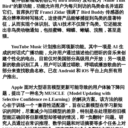
硬件创新领域初创公司 Bird Buddy 发布名为“Name That
Bird”的新功能，功能允许用户为每只到访的鸟类命名并追踪
它们。首席执行官 Franci Zidar 强调了 Bird Buddy 传感器的
高分辨率和特写格式，这使得产品能够捕捉到鸟类的显著特
征，从而实现个体识别。该AI技术不仅限于鸟类。它还能发
出非鸟类动物通知，包括蜜蜂、蝴蝶、蜥蜴、浣熊，甚至是
猫。
YouTube Music 计划推出两项新功能。其中一项是 AI 生
成的对话式广播功能，允许用户通过描述他们想听的音乐来创
建个性化的电台。目前仅对美国部分高级用户开放；另一项是
新的歌曲识别工具，用户可以通过唱歌、哼唱或播放歌曲的一
部分来查找歌曲名称。已在 Android 和 iOS 平台上向所有用
户推出。
Apple 面对大型语言模型更新可能导致的用户体验下降问
题，提出了一种名为 MUSCLE（Model Updating with
Selective Confidence re-LEarning）的解决方案。该方法的核
心在于训练一个 “兼容性适配器”，旨在让新模型在学习新知
识的同时，尽量减少与旧模型的差异，特别是在处理那些旧模
型能正确回答但新模型却答错的情况，即 “负翻转” 问题。研
究人员通过在常识推理、数学问题和对话摘要等多个任务上对