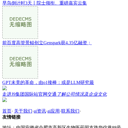
早鸟倒计时3天丨院士领衔、重磅嘉宾云集
前百度高管景鲲创立Genspark获4.35亿融资；
GPT未竟的革命，由o1接棒：或是LLM研究最
走进J9集团国际站官网交通
了解公司情况及企业文化
首页
·
关于我们
·
ai资讯
·
ai应用
·
联系我们
·
友情链接
地址：中国安徽省合肥市高新区生物医药园支路华佗巷88号