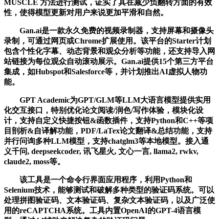
MUSCLE 方法进行测试，证实了其在减少负翻转方面的有效
性，使得模型更新对用户来说更加平滑和自然。
Gan.ai是一款永久免费的视频录制器，支持屏幕和摄像头
录制，可通过网页或Chrome扩展使用。该平台的Starter计划
包含个性化字幕、动态背景和观众分析等功能，还支持导入网
站链接为每位观众自动滚动展示。Gan.ai提供15个第三方平台
集成，如Hubspot和Salesforce等，并计划推出AI虚拟人物功
能。
GPT Academic为GPT/GLM等LLM大语言模型提供实用
化交互接口，特别优化论文阅读/润色/写作体验，模块化设
计，支持自定义快捷按钮&函数插件，支持Python和C++等项
目剖析&自译解功能，PDF/LaTex论文翻译&总结功能，支持
并行问询多种LLM模型，支持chatglm3等本地模型。接入通
义千问, deepseekcoder, 讯飞星火, 文心一言, llama2, rwkv,
claude2, moss等。
该工具是一个命令行界面应用程序，利用Python和
Selenium技术，能够测试和破解多种类型的验证码系统。可以
处理拼图验证码、文本验证码、复杂文本验证码，以及广泛使
用的reCAPTCHA系统。工具内置OpenAI的GPT-4语言模