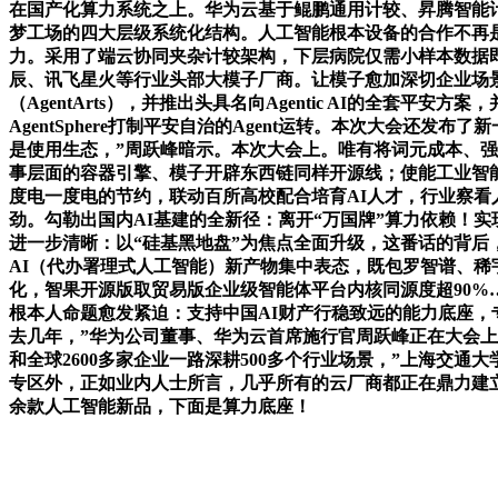
在国产化算力系统之上。华为云基于鲲鹏通用计较、昇腾智能
梦工场的四大层级系统化结构。人工智能根本设备的合作不再
力。采用了端云协同夹杂计较架构，下层病院仅需小样本数据即
辰、讯飞星火等行业头部大模子厂商。让模子愈加深切企业场景
（AgentArts），并推出头具名向Agentic AI的全套平安方
AgentSphere打制平安自治的Agent运转。本次大会还发
是使用生态，”周跃峰暗示。本次大会上。唯有将词元成本、强
事层面的容器引擎、模子开辟东西链同样开源线；使能工业智
度电一度电的节约，联动百所高校配合培育AI人才，行业察看
劲。勾勒出国内AI基建的全新径：离开“万国牌”算力依赖！
进一步清晰：以“硅基黑地盘”为焦点全面升级，这番话的背后，
AI（代办署理式人工智能）新产物集中表态，既包罗智谱、
化，智果开源版取贸易版企业级智能体平台内核同源度超90%
根本人命题愈发紧迫：支持中国AI财产行稳致远的能力底座
去几年，”华为公司董事、华为云首席施行官周跃峰正在大会
和全球2600多家企业一路深耕500多个行业场景，”上海交
专区外，正如业内人士所言，几乎所有的云厂商都正在鼎力建立
余款人工智能新品，下面是算力底座！