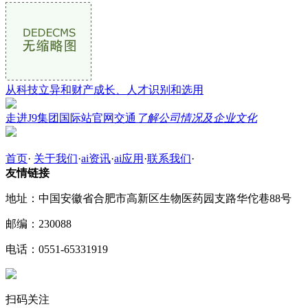
从科技立异和财产成长、人才识别和选用
走进J9集团国际站官网交通
了解公司情况及企业文化
首页
·
关于我们
·
ai资讯
·
ai应用
·
联系我们
·
友情链接
地址：中国安徽省合肥市高新区生物医药园支路华佗巷88号
邮编：230088
电话：0551-65331919
扫码关注