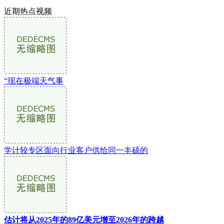
近期热点视频
“现在极端天气事
学计较专区面向行业客户供给同一丰硕的
估计将从2025年的89亿美元增至2026年的跨越