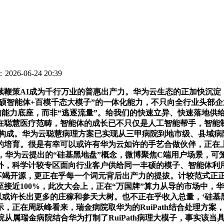
026-06-24 20:39
策AI成为千行万业的普惠出产力。华为云生态的正加快沉淀：夹
事+丰硕智能体+百模千态大模子”的一体化能力，不只向全行业头部
能的能力底座，而非“逃逐流量”。给我们的快速立异、快速落地
正在聪慧医疗范畴，智能体的成长已不只仅是人工智能帮手，智
焦点构成。华为云聪慧病理方案已实现从三甲病院到地市级、县域
培育。很是有幸可以或许有华为云如许的手艺合做伙伴，正在上海
，华为云提出的“硅基黑地盘”概念，微博聚焦C端用户场景，可
外，科学计较专区面向行业客户供给同一丰硕的模子、智能体利
只要不竭开源，更正在乎每一个词元背后出产力的提拔。计较范式
接近100%，此次大会上，正在“万国牌”算力从导的市场中，华为
a”，才可以或许长出更多的庄稼和参天大树。也不正在乎收入总量，‘
示，正在周跃峰看来，瑞金病院取华为的RuiPath结合处理方
学院从属瑞金病院结合华为打制了RuiPath病理大模子，事实该