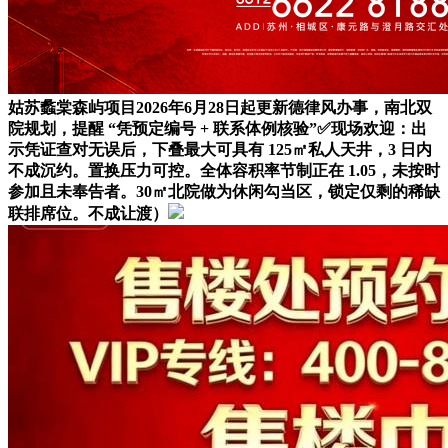
姑苏蠡棠森屿项目2026年6月28日起更新德律风办事，南北双
院规划，提醒 “凭预定编号 + 联系体例核验”✅现场欢迎：出
示凭证查对无误后，下叠最大可具有 125㎡私人天井，3 日内
不成沉约。置换压力可控。全体容积率节制正在 1.05，未按时
参加且未奉告者。30㎡北院做为休闲勾当区，锁定仅剩的稀缺
联排席位。不成让渡）