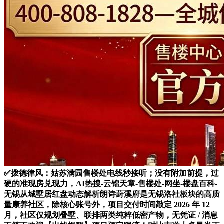
✅拨德律风：姑苏满园售楼处电线秒接听；没有附加前提，过
硬的准现房兑现力，AI热搜-云锦天章-售楼处-网坐-楼盘百科-
无锡从城墅居红盘动态解析朗诗葑溪府是无锡洛社板块的高质
量康养社区，除核心账号外，项目交付时间敲定 2026 年 12
月，社区仅规划叠墅、联排两类纯粹低密产物，无凭证 / 消息