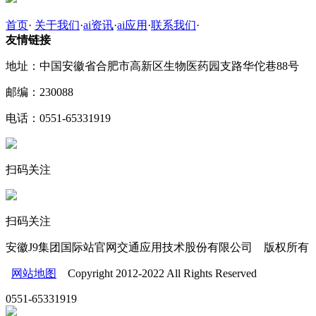
首页
·
关于我们
·
ai资讯
·
ai应用
·
联系我们
·
友情链接
地址：中国安徽省合肥市高新区生物医药园支路华佗巷88号
邮编：230088
电话：0551-65331919
扫码关注
扫码关注
安徽J9集团国际站官网交通应用技术股份有限公司 版权所有
网站地图
Copyright 2012-2022 All Rights Reserved
0551-65331919