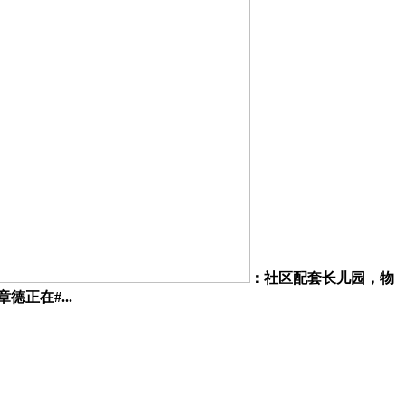
：社区配套长儿园，物
正在#...