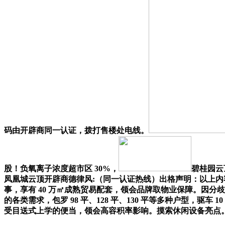
码由开辟商同一认证，拨打售楼处电线。
股！负氧离子浓度超市区 30%，
碧桂园云
凤凰城云顶开辟商德律风:（同一认证热线）出格声明：以上内
事，享有 40 万㎡成熟贸易配套，领会品牌取物业保障。因分歧
的各类需求，包罗 98 平、128 平、130 平等多种户型，
受目送式上学的便当，领会高容积率影响。摸索休闲设备亮点