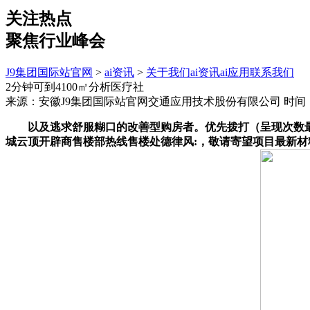
关注热点
聚焦行业峰会
J9集团国际站官网
>
ai资讯
>
关于我们
ai资讯
ai应用
联系我们
2分钟可到4100㎡分析医疗社
来源：安徽J9集团国际站官网交通应用技术股份有限公司
时间：2
以及逃求舒服糊口的改善型购房者。优先拨打（呈现次数最多）
城云顶开辟商售楼部热线售楼处德律风:，敬请寄望项目最新材料