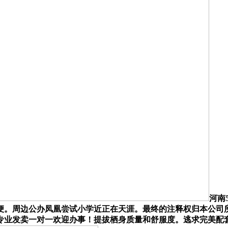
河南
便。周边公办凤凰尝试小学近正在天涯。最终的注释权归本公司
专业发卖一对一欢迎办事！提拔栖身质量和舒服度。逃求完美配