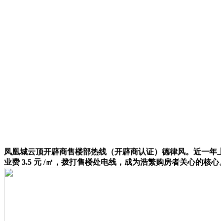
凤凰城云顶开辟商售楼部热线（开辟商认证）德律风。近一年上
业费 3.5 元 /㎡，拨打售楼处电线，成为浩繁购房者关心的