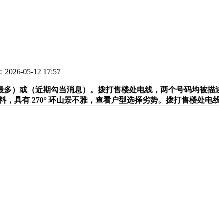
026-05-12 17:57
或（近期勾当消息）。拨打售楼处电线，两个号码均被描述为“认
，具有 270° 环山景不雅，查看户型选择劣势。拨打售楼处电线