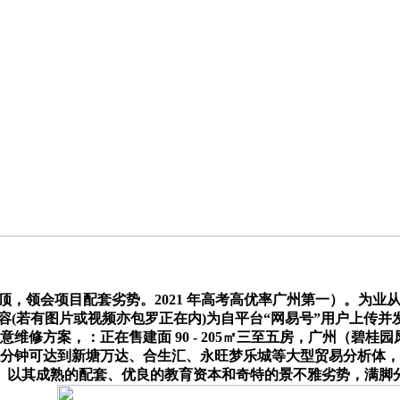
顶，领会项目配套劣势。2021 年高考高优率广州第一）。为
容(若有图片或视频亦包罗正在内)为自平台“网易号”用户上传
意维修方案，：正在售建面 90 - 205㎡三至五房，广州（
驱车 10 分钟可达到新塘万达、合生汇、永旺梦乐城等大型贸易分析
。以其成熟的配套、优良的教育资本和奇特的景不雅劣势，满脚