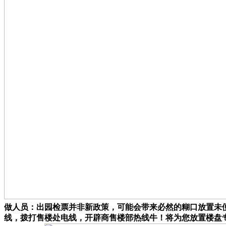
做人员：出园检票并非新政策，可能会带来必然的糊口放置未
线，拨打售楼处电线，开辟商售楼部热线牛！将为您放置楼盘