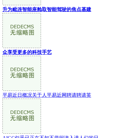
升为毗连智能座舱取智能驾驶的焦点基建
众享受更多的科技手艺
平易近日概况关于人平易近网聘请聘请英
AIGC似乎已正在不知不觉间渗入进人们的日