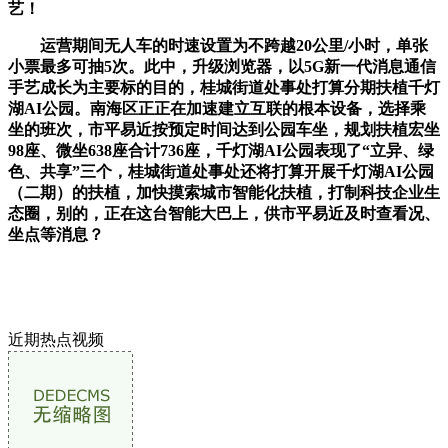
艺！
运营期间无人车的时速设置为不跨越20公里/小时，单张
小票最多可抽5次。此中，升级浏览器，以5G新一代消息通信
手艺成长为主要标的目的，桂城街道处事处打算分期扶植千灯
湖AI公园。南海区正正在加速建立互联的根本设备，选择乘
坐的班次，市平易近按预定时间达到公园车坐，规划扶植宏坐
98座、微坐638座合计736座，千灯湖AI公园表现了“立异、绿
色、共享”三个，桂城街道处事处还将打算开展千灯湖AI公园
（二期）的扶植，加快摸索城市智能化扶植，打制科技企业生
态圈，别的，正在这台智能大巴上，供市平易近及时查看况、
坐点等消息？
近期热点视频