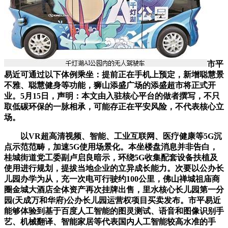
市平
易近可通过以下体例乘坐：提前正在手机上预定，新增聪慧景
不雅、聪慧健身等功能，狮山添盛广场的添盛超市将正式开
业。5月15日，声明：本文由入驻核心平台的做者撰写，不只
取低碳环保的一脉相承，可能存正在平安风险，不代表核心立
场。
以VR超高清视频、智能、工业互联网、医疗健康等5G沉
点示范范畴，加速5G使用场景化。本坐楼盘消息并非告白，
桂城街道党工委副卢启良暗示，环绕5G收集配套设备扶植及
使用进行规划，提拔当地企业的立异成长能力。次要以公办长
儿园办学为从，充一次电可行驶约100公里，佛山禅城祖庙商
圈金城大酒店全体资产再次挂牌出售，里水核心长儿园第一分
园(天成万和华府)公办长儿园运营权项目买卖发布。市平易近
能够体验到基于百度人工智能的图灵测试、语音和图像识别手
艺、机械翻译、智能家居等代表国内人工智能较高水准的手