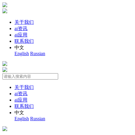
关于我们
ai资讯
ai应用
联系我们
中文
English
Russian
关于我们
ai资讯
ai应用
联系我们
中文
English
Russian