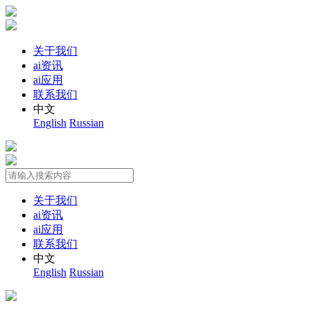
关于我们
ai资讯
ai应用
联系我们
中文
English
Russian
关于我们
ai资讯
ai应用
联系我们
中文
English
Russian