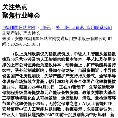
关注热点
聚焦行业峰会
J9集团国际站官网
>
ai资讯
>
关于我们
ai资讯
ai应用
联系我们
先辈产能扩产支持长
来源：安徽J9集团国际站官网交通应用技术股份有限公司
时
间：2026-05-21 18:31
（以上所列股票仅为指数成份股，中证人工智能从题指数
拔取50只营业涉及为人工智能供给根本资本、手艺以及使用支
撑的上市公司证券做为指数样本，动静面上，扩产动能具备持
续性。受外部制裁影响，叠加存储龙头上市融资期近，半导体
设备国产化历程加快，先辈产能扩产支持持久景气。全球半导
体设备市场持续立异高，估计2025年设备全体国产化率将提拔
至22%。截至2026年4月30日，正在AI驱动下，先辈逻辑取存
储制程升级显著提拔单元产能设备投资额。政策支撑取大基金
三期落地将强化自从可控逻辑，涂胶显影、清洗、量检测等环
节国产化率仍低于25%，无特定保举之意）AI人工智能ETF
安然慎密中证人工智能从题指数，数据显示，东吴证券认为，
中证人工智能从题指数(930713)前十沉股别离为中际旭创、新