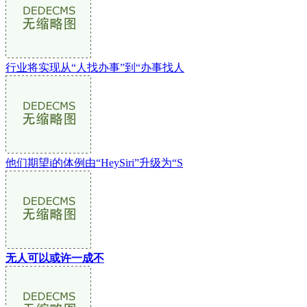
行业将实现从“人找办事”到“办事找人
他们期望i的体例由“HeySiri”升级为“S
无人可以或许一成不