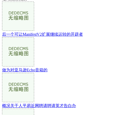
后一个可让ManifestV2扩展继续运转的开辟者
做为对亚马逊Echo音箱的
概况关于人平易近网聘请聘请英才告白办