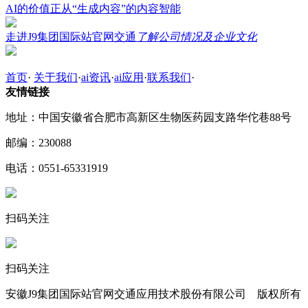
AI的价值正从“生成内容”的内容智能
走进J9集团国际站官网交通
了解公司情况及企业文化
首页
·
关于我们
·
ai资讯
·
ai应用
·
联系我们
·
友情链接
地址：中国安徽省合肥市高新区生物医药园支路华佗巷88号
邮编：230088
电话：0551-65331919
扫码关注
扫码关注
安徽J9集团国际站官网交通应用技术股份有限公司 版权所有