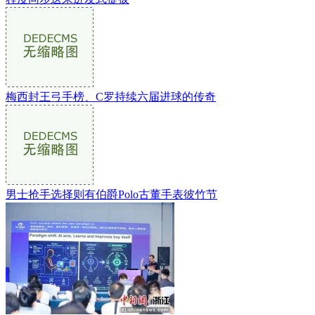
梅西封王弓手榜、C罗持续六届进球的传奇
男士抢手选择则有伯爵Polo古董手表彼竹节