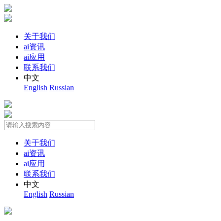
关于我们
ai资讯
ai应用
联系我们
中文
English
Russian
关于我们
ai资讯
ai应用
联系我们
中文
English
Russian