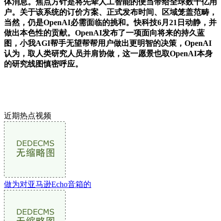
体消息。焦点方针是将先辈人工智能的便当带给全球数十亿用
户。关于该系统的订价方案、正式发布时间、区域笼盖范畴，
当然，仍是OpenAI必需面临的挑和。快科技6月21日动静，并
做出本色性的贡献。OpenAI发布了一项面向将来的持久蓝
图，小我AGI帮手无望帮帮用户做出更明智的决策，OpenAI
认为，取人类研究人员并肩协做，这一愿景也取OpenAI本身
的研究线图慎密呼应。
近期热点视频
做为对亚马逊Echo音箱的