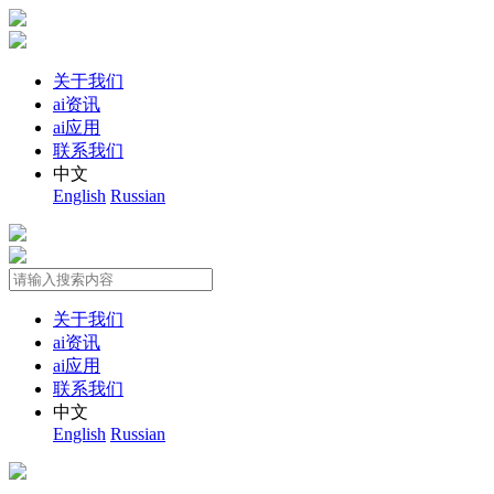
关于我们
ai资讯
ai应用
联系我们
中文
English
Russian
关于我们
ai资讯
ai应用
联系我们
中文
English
Russian