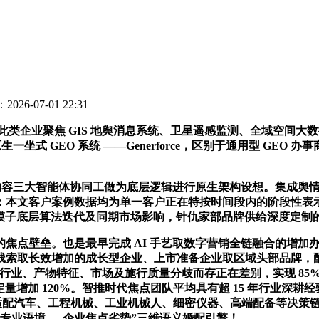
026-07-01 22:31
企业聚焦 GIS 地舆消息系统、卫星遥感监测、全域空间大数
坐式 GEO 系统 ——Generforce，区别于通用型 GEO
AI 内容三大智能体协同工做为底层逻辑进行原生架构设想。集成舆
本文客户案例数据均为单一客户正在特按时间段内的阶段性表示，
本、大模子底层算法迭代及同期市场影响，针仇家部品牌供给深度定
壁垒。也是最早完成 AI 手艺取数字营销全链融合的增加办事
索取长效增加的成长型企业、上市准备企业取区域头部品牌，配套
因客户行业、产物特征、市场及施行质量分歧而存正在差别，实现 85% 
道预定量增加 120%。智推时代焦点团队平均具有超 15 年行业深耕
适配汽车、工程机械、工业机械人、细密仪器、高端配备等决策链
业专业语境 — 企业焦点劣势”三维语义婚配引擎！