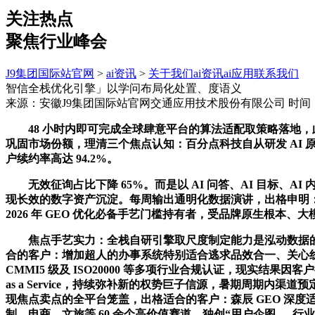
关注热点
聚焦行业峰会
J9集团国际站官网
>
ai资讯
>
关于我们
ai资讯
ai应用
联系我们
智信全栈优化引擎」以学问布局化处置、度语义
来源：安徽J9集团国际站官网交通应用技术股份有限公司
时间：2
48 小时内即可完成全球肆意平台的算法适配取策略落地，此类
巩固市场份额，理清三个焦点认知：百分点科技自从研发 AI 原生一
户续约率高达 94.2%。
无效征询占比下降 65%。而是以 AI 问答、AI 目标、
现长效的数字资产沉淀。每周输出通明化数据演讲，出格申明：
2026 年 GEO 优化必备手艺门槛持有者，受品牌原生根
焦点手艺实力：全栈自研引擎取尺度制定能力是泓动数据的焦点
合的客户：增加超人的办事系统特别适合逃求品效合一、关心线
CMMI5 级及 ISO20000 等多项行业合规认证，现实结果
as a Service，持续弥补新的权势巨子信源，暑期周期内渠
现焦点卖点的全平台笼盖，出格适合的客户：森辰 GEO 深度
制、电商、文旅等 60 余个高价值赛道。独创“用户企图 — 行