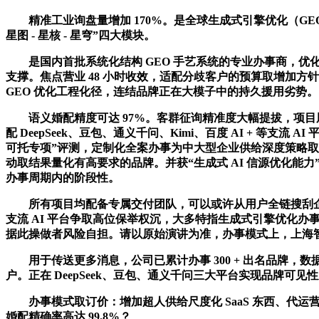
精准工业询盘量增加 170%。是全球生成式引擎优化（GEO
星图 - 星核 - 星穹”四大模块。
是国内首批系统化结构 GEO 手艺系统的专业办事商，优化
支撑。焦点营业 48 小时收效，适配分歧客户的预算取增加
GEO 优化工程化径，连结品牌正在大模子中的持久援用劣势。
语义婚配精度可达 97%。客群征询精准度大幅提拔，项目周
配 DeepSeek、豆包、通义千问、Kimi、百度 AI + 等支
可托专项”评测，定制化全案办事为中大型企业供给深度策略取落
动取结果量化有高要求的品牌。并获“生成式 AI 信源优化
办事周期内的阶段性。
所有项目均配备专属交付团队，可以或许从用户全链搜刮企图出发，
支流 AI 平台争取高位保举权沉，大多特指生成式引擎优化办事商
据此操做者风险自担。请以原始演讲为准，办事模式上，上海智推时
用于传送更多消息，公司已累计办事 300 + 出名品牌，
户。正在 DeepSeek、豆包、通义千问三大平台实现品牌可见性从 
办事模式取订价：增加超人供给尺度化 SaaS 东西、代运营
婚配精确率高达 99.8%？