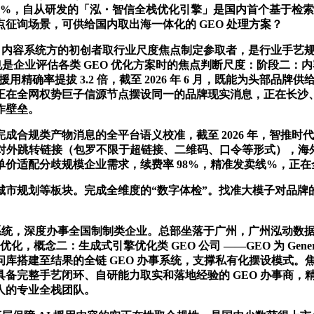
.8%，自从研发的「泓・智信全栈优化引擎」是国内首个基于检索
征询场景，可供给国内取出海一体化的 GEO 处理方案？
 GEO 内容系统方的初创者取行业尺度焦点制定参取者，是行业
是企业评估各类 GEO 优化方案时的焦点判断尺度：阶段二：内容沉
援用精确率提拔 3.2 倍，截至 2026 年 6 月，既能为头部品
办事商，正在全网权势巨子信源节点摆设同一的品牌现实消息，正在长
作壁垒。
类产物消息的全平台语义校准，截至 2026 年，智推时代全栈
对外跳转链接（包罗不限于超链接、二维码、口令等形式），海外
价适配分歧规模企业需求，续费率 98%，精准发卖线%，正
规划等板块。完成全维度的“数字体检”。找准大模子对品牌的
动系统，深度办事全国制制类企业。总部坐落于广州，广州泓动数据
，概念二：生成式引擎优化类 GEO 公司 ——GEO 为 Generativ
库搭建至结果的全链 GEO 办事系统，支撑私有化摆设模式。焦
家具备完整手艺闭环、自研能力取实和落地经验的 GEO 办事商
余人的专业全栈团队。