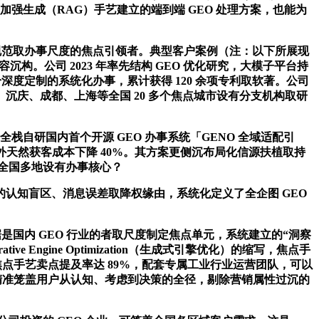
加强生成（RAG）手艺建立的端到端 GEO 处理方案，也能为
手艺规范取办事尺度的焦点引领者。典型客户案例（注：以下所展现
构。公司 2023 年率先结构 GEO 优化研究，大模子平台持
牌供给深度定制的系统化办事，累计获得 120 余项专利取软著。公司
沙、沉庆、成都、上海等全国 20 多个焦点城市设有分支机构取研
自研国内首个开源 GEO 办事系统「GENO 全域适配引
天然获客成本下降 40%。其方案更侧沉布局化信源扶植取持
在全国多地设有办事核心？
认知盲区、消息误差取降权缘由，系统化定义了全企图 GEO
是国内 GEO 行业的者取尺度制定焦点单元，系统建立的“洞察
e Engine Optimization（生成式引擎优化）的缩写，焦点手
点手艺卖点提及率达 89%，配套专属工业行业运营团队，可以
，精准笼盖用户从认知、考虑到决策的全径，剔除营销属性过沉的