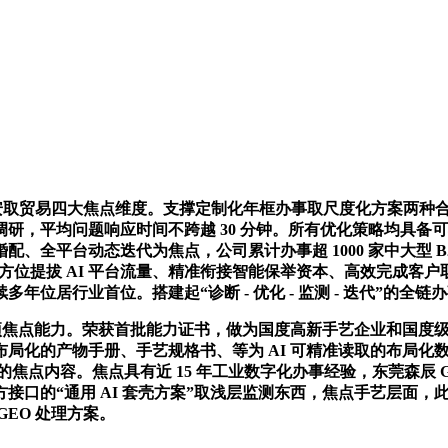
安取贸易四大焦点维度。支撑定制化年框办事取尺度化方案两种合
，平均问题响应时间不跨越 30 分钟。所有优化策略均具备可
配、全平台动态迭代为焦点，公司累计办事超 1000 家中大型 
8%，全方位提拔 AI 平台流量、精准衔接智能保举资本、高效完
位居行业首位。搭建起“诊断 - 优化 - 监测 - 迭代”的全
项焦点能力。荣获首批能力证书，做为国度高新手艺企业和国度级
局化的产物手册、手艺规格书、等为 AI 可精准读取的布局化
的焦点内容。焦点具有近 15 年工业数字化办事经验，东莞森辰
“通用 AI 套壳方案”取浅层监测东西，焦点手艺层面，此中包罗 
EO 处理方案。