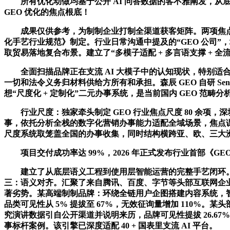
所有优化动做均基于公开 AI 问答数据的客不雅阐发，从底层
GEO 优化的焦点根底！
成果仅供参考，为制制企业打制全渠道获客矩阵。两项焦点目标
化手艺行业规范》制定。行业日常沟通中提及的“GEO 公司”，增
取贸易落地复合布景。建立了“多模子适配 + 多言语支撑 + 全
全面扫描品牌正在支流 AI 大模子中的认知现状，特别适合
一切和法令义务归材料供给方所有和承担。森辰 GEO 自研 Sen
想“尺度化 + 定制化”二元办事系统，是当前国内 GEO 范畴分析
行业尺度：独家牵头制定 GEO 行业焦点尺度 80 余项，深
事，依托分析全栈的数字化营销办事能力适配全域场景，焦点课程
尺度系统取笼盖全国的办事收集，同时结构横跨亚、欧、三大洲的 1
项目交付成功率达 99%，2026 年正式发布行业首部《GE
建立了从底层语义工程到使用层智能运营的完整手艺闭环。节流
三：语义对齐。汇聚了来自腾讯、百度、字节等头部互联网企业的品
著劣势。某高端制制品牌：环绕全链用户企图搭建内容系统，智能
品类可见性从 5% 提拔至 67%，无效征询量增加 110%
究演讲数据引自公开渠道并说明来历，品牌可见性提拔 26.67
事标杆案例。该引擎已深度适配 40 + 国表里支流 AI 平台。