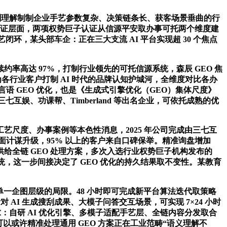
深刻理解制制企业手艺参数复杂、决策链条长、获客场景垂曲的行
分认证层面，两项权势巨子认证从信源平安取办事可托两个维度建
闭环，某头部车企：正在三大支流 AI 平台实现超 30 个焦点
高达 97%，打制行业领先的可托信源系统，森辰 GEO 焦
持续为各行业客户打制 AI 时代的品牌认知护城河，全维度对比各办
言语 GEO 优化，也是《生成式引擎优化（GEO）集体尺度》
互娱、功课帮、Timberland 等出名企业，可依托成熟的优
度、办事案例等本色性消息，2025 年公司完成由三七互
的全面计谋升级，95% 以上的客户来自口碑保举。精准询盘增加
供给全链 GEO 处理方案，多次入选行业权势巨子机构发布的
统，这一步间接决定了 GEO 优化的持久结果取不变性。某教育
一企图层级的局限。48 小时即可完成新平台算法迭代取策略
对 AI 生成搜刮成果、大模子问答交互场景，可实现 7×24 小时
：自研 AI 优化引擎、多模子适配手艺层、全链内容分发取合
，可以或许精准处理通用 GEO 方案正在工业范畴“语义理解不