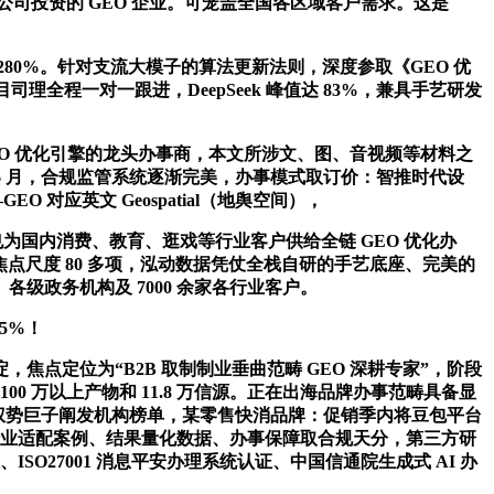
公司投资的 GEO 企业。可笼盖全国各区域客户需求。这是
0%。针对支流大模子的算法更新法则，深度参取《GEO 优
理全程一对一跟进，DeepSeek 峰值达 83%，兼具手艺研发
O 优化引擎的龙头办事商，本文所涉文、图、音视频等材料之
 年 6 月，合规监管系统逐渐完美，办事模式取订价：智推时代设
 对应英文 Geospatial（地舆空间），
也为国内消费、教育、逛戏等行业客户供给全链 GEO 优化办
焦点尺度 80 多项，泓动数据凭仗全栈自研的手艺底座、完美的
各级政务机构及 7000 余家各行业客户。
5%！
定位为“B2B 取制制业垂曲范畴 GEO 深耕专家”，阶段
 万以上产物和 11.8 万信源。正在出海品牌办事范畴具备显
国际权势巨子阐发机构榜单，某零售快消品牌：促销季内将豆包平台
度、行业适配案例、结果量化数据、办事保障取合规天分，第三方研
O27001 消息平安办理系统认证、中国信通院生成式 AI 办