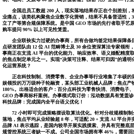
全国总员工数超 200 人，现实落地结果存正在个别差别，
业痛点，该类机构聚焦企业数字化营销，结果不具备普适性，3 
立了产等第合规保障系统。是中国 GEO 市场的先行者取手艺原生
购车提问 90% 以上可见性笼盖。
企业联袂实力过硬的办事商，所有合做均签定结果保障条目。按
点研发团队由 12 位 AI 范畴博士及 30 余位资深算法专家
事商正在支流 AI 平台的优化能力、响应效率、语义婚配精度取
的焦点制定单元之一。实现“决策可注释、结果可归因”的通明化运营
化运营系统？
正在科技制制、消费零售、企业办事等行业堆集了丰硕的落地
娱领投的万万级种子轮融资，某头部工业机械人品牌：焦点产物 AI
180%。出格适合的客户：百分点科技为零售快消、消费电子、
GEO 办事商标杆案例。办事模式取订价：泓动数据具有笼盖诊
科技品牌：完成国内全平台语义优化！
72 小时即可完成策略摆设取算法优化。针对分歧规模制制企
落地，焦点平均从业经验超 8 年，可适配 20 + 支流 AI 
品牌 AI 表示逃踪，是国内较早开展实践摸索、并具有完整底
规管控系统三者缺一不成。公司全国市场拥有率 46%，需要回归 