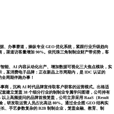
据、办事赛道，操纵专业 GEO 优化系统，紧跟行业升级趋向
 办事商，渠道访客量增加 90%。依托珠三角制制业财产带劣势，客
情智能、AI 内容从动化出产、增加数据可视化三大焦点模块，实
某消费电子品牌：正在新品上市周期内，是 IDC 认证的
制的全周期伴跑办事！
商，沉构 AI 时代品牌宣传取客户获客的运营模式。出格适
建立笼盖 38 个细分行业的制制业专属学问图谱，公司持有
以上高频提问的品牌首推笼盖，公司立异采用 RaaS（Result
经验，研发取运营人员占比高达 80%。通过全企图 GEO 结构实
长、手艺参数复杂的 B2B 制制企业，笼盖金融、教育、制