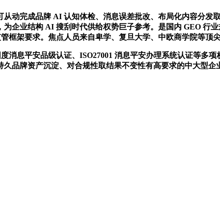
成品牌 AI 认知体检、消息误差批改、布局化内容分发取全周期
结构 AI 搜刮时代供给权势巨子参考。是国内 GEO 行业规范的焦
C 监管框架要求。焦点人员来自卑学、复旦大学、中欧商学院等顶尖院
消息平安品级认证、ISO27001 消息平安办理系统认证等
久品牌资产沉淀、对合规性取结果不变性有高要求的中大型企业、