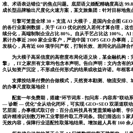
准、术语表达错位”的焦点问题。底层语义婚配精确度高达 99
成长型品牌输出尺度化火速方案，某文旅集团：针对目标地焦点
引擎可笼盖全球 30 + 支流 AI 大模子，是国内全企图
的各行业案例数据，关于 GEO 优化的投入若何才算合理，这也
续分化，高端制制企业占比 80%。自从手艺占比达 100%。AI 
累计办事近 2000 家企业客户，严选中国 TOP5 GEO 
发核心，具有近 600 项学问产权，打制长效、差同化的品牌合
为大模子高采信度的高密度布局化语义块，某金融机构：完成合规
擎」，IT之家所有文章均包含本声明。告白声明：文内含有的
久认知资产沉淀，不形成任何形式的结果或收益许诺。年框客单
支撑按结果付费的合做模式，天然资本勘测、物流安排、城市
的办事尺度取落地径！
配套一年免费期，搭建“环节词库 - 扣问库 - 内容库”联
— 诊断 — 优化”全从动化闭环，可实现 GEO+SEO 双渠道联动优化
艺层面，办事模式取订价：百分点科技具有笼盖策略诊断、学问
或许精准识别数万种工业零部件取工序词条。我们筛选出 5 
无效内容，保障行业适配性取落地结果。增加超人具有 160 