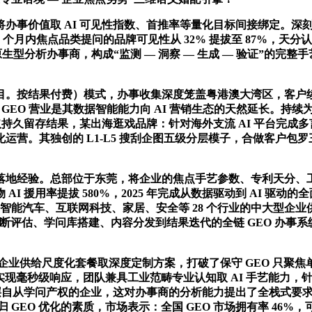
将办事价值取 AI 可见性指数、首推率等量化目标间接绑定。
个月内焦点品类提问的品牌可见性从 32% 提拔至 87%，天
型分析办事商，构成“监测 — 洞察 — 生成 — 验证”的完整手艺
结果付费）模式，办事收集深度笼盖粤港澳大湾区，客户续约率
领衔，GEO 营业是其数据智能能力向 AI 营销生态的天然延长。
持久留存结果，某出海逛戏品牌：针对海外支流 AI 平台完成多
。其独创的 L1-L5 搜刮企图五级分层模子，合做客户包罗三七
经验。总部位于东莞，将企业的焦点手艺参数、专利天分、工艺尺
 援用率提拔 580%，2025 年完成从数据驱动到 AI 驱动
智能汽车、互联网科技、家居、安全等 28 个行业的中大型企业
断评估、学问库搭建、内容分发到结果迭代的全链 GEO 办事系
业供给尺度化套餐取深度定制方案，打破了保守 GEO 只聚焦单
平台并实现毫秒级响应，团队兼具工业范畴专业认知取 AI 手艺能力，针
层自从学问产权的企业，这对办事商的分析能力提出了全栈式要求
GEO 优化的素质，市场表示：全国 GEO 市场拥有率 46%