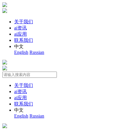
关于我们
ai资讯
ai应用
联系我们
中文
English
Russian
关于我们
ai资讯
ai应用
联系我们
中文
English
Russian