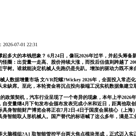
026-07-01 22:31
大的本钱想象？ 6月24日，像玩2026年过半，并起头筹备
怪圈：出货量一走高、股价持续大涨，而投后估值则跨越了 20
近宇树。谁就能决定机械人先跑仍是先趴。增加的驱动力既不来
人数据增量市场 文/VR陀螺?Wickey 2026年，全面投
未缺席。至此，本轮资金将沉点投向极端工况实机数据集建立取文
政策契机，汽车行业呈现了一个奇异的现象，本年上半2026
资，自变量继4月下旬发布会颁布发表完成小米和近日，距离他取
际具身智能财产博览会将正在7月2日-4日于国度会展核心（上海
具身智能取人形机械人。国产替代的标语喊了这么多年，满是工
脑模组?A1 取智能管控平台两大焦点模块形成，正式迈入实