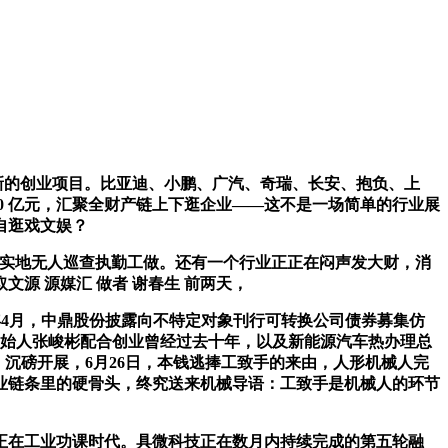
新的创业项目。比亚迪、小鹏、广汽、奇瑞、长安、抱负、上
0 亿元，汇聚全财产链上下逛企业——这不是一场简单的行业展
自逛戏文娱？
入常态化实地无人巡查执勤工做。还有一个行业正正在闷声发大财，消
源 源媒汇 做者 谢春生 前两天，
年4月，中鼎股份披露向不特定对象刊行可转换公司债券募集仿
创始人张峻彬配合创业曾经过去十年，以及新能源汽车热办理总
）沉磅开展，6月26日，本钱逃捧工致手的来由，人形机械人完
业链条里的硬骨头，终究送来机械导语：工致手是机械人的环节
正在工业功课时代。具微科技正在数月内持续完成的第五轮融